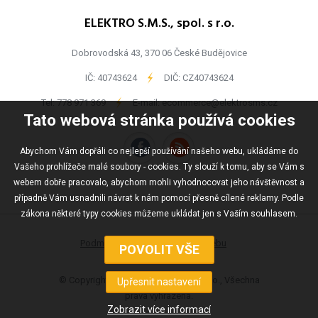
ELEKTRO S.M.S., spol. s r.o.
Dobrovodská 43, 370 06 České Budějovice
IČ: 40743624
-
DIČ: CZ40743624
Tel:
778 971 369
-
E-mail:
ecommerce@elektrosms.cz
Tato webová stránka používá cookies
Abychom Vám dopřáli co nejlepší používání našeho webu, ukládáme do
Vašeho prohlížeče malé soubory - cookies. Ty slouží k tomu, aby se Vám s
webem dobře pracovalo, abychom mohli vyhodnocovat jeho návštěvnost a
případně Vám usnadnili návrat k nám pomocí přesně cílené reklamy. Podle
zákona některé typy cookies můžeme ukládat jen s Vaším souhlasem.
Podmínky užívání
Mapa webu
© Copyright ELEKTRO S.M.S., spol s r.o., Všechna
práva vyhrazena.