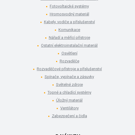
Fotovoltaické systémy
Hromosvodný materiál
Kabely, vodiče a příslušenství
Komunikace
Nářadí a měřící přístroje
Ostatní elektroinstalační materiál
Osvětlení
Rozvaděče
Rozvaděčové přístroje a příslušenství
Spínače, vypínače a zásuvky
Světelné zdroje
Topné a chladící systémy
Úložný materiál
Ventilátory
Zabezpečení a čidla