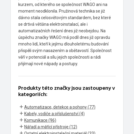
kurzem, od kterého se společnost WAGO ani na
moment neodklonila. Pružinová technika se již
dávno stala celosvětovým standardem, bez které
se drtivá většina elektroinstalací, ale i
automatizačních řešení dnes již neobejdou. Na
úspěchu značky WAGO má podíl dnes již opravdu
mnoho lidí, kteří k jejímu dlouholetému budování
přispěli svým nasazením a obětavostí. Společnost
věří v potenciál a sílu jejich společnosti a rádi
přijímají nové nápady a postupy.
Produkty této značky jsou zastoupeny v
kategoriích:
Automatizace, detekce a pohony (77)
Kabely, vodiče a příslušenství (4)
Komunikace (96)
Nářadí a měřící přístroje (12)
Ostatní elektroinstalační materiál (33)