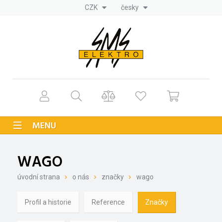
CZK
česky
MENU
WAGO
úvodní strana
o nás
značky
wago
Profil a historie
Reference
Značky