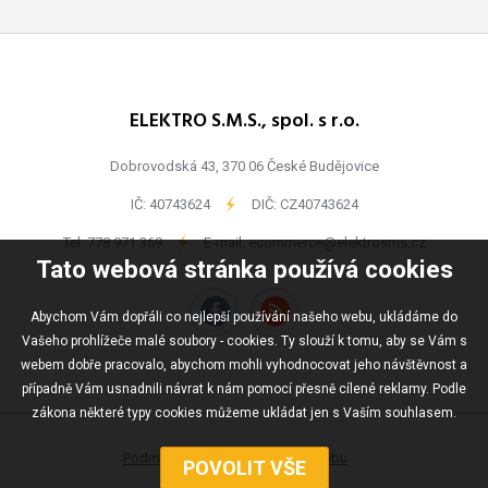
ELEKTRO S.M.S., spol. s r.o.
Dobrovodská 43, 370 06 České Budějovice
IČ: 40743624
-
DIČ: CZ40743624
Tel:
778 971 369
-
E-mail:
ecommerce@elektrosms.cz
Tato webová stránka používá cookies
Abychom Vám dopřáli co nejlepší používání našeho webu, ukládáme do
Vašeho prohlížeče malé soubory - cookies. Ty slouží k tomu, aby se Vám s
webem dobře pracovalo, abychom mohli vyhodnocovat jeho návštěvnost a
případně Vám usnadnili návrat k nám pomocí přesně cílené reklamy. Podle
zákona některé typy cookies můžeme ukládat jen s Vaším souhlasem.
Podmínky užívání
Mapa webu