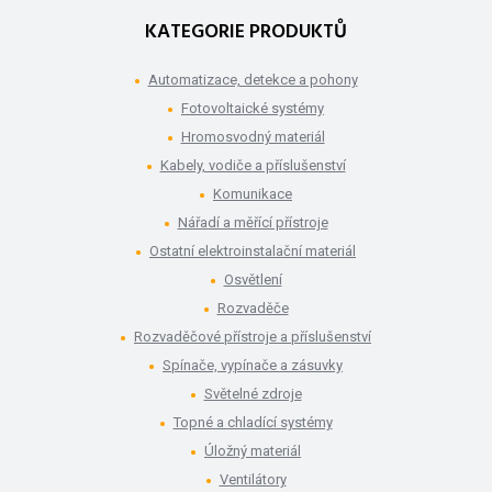
KATEGORIE PRODUKTŮ
Automatizace, detekce a pohony
Fotovoltaické systémy
Hromosvodný materiál
Kabely, vodiče a příslušenství
Komunikace
Nářadí a měřící přístroje
Ostatní elektroinstalační materiál
Osvětlení
Rozvaděče
Rozvaděčové přístroje a příslušenství
Spínače, vypínače a zásuvky
Světelné zdroje
Topné a chladící systémy
Úložný materiál
Ventilátory