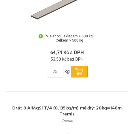
V e-shopu skladem > 500 kg
Celkem > 500 kg
64,74 Kč s DPH
53,50 Kč bez DPH
kg
Drát 8 AlMgSi T/4 (0,135kg/m) měkký; 20kg=148m
Tremis
Tremis