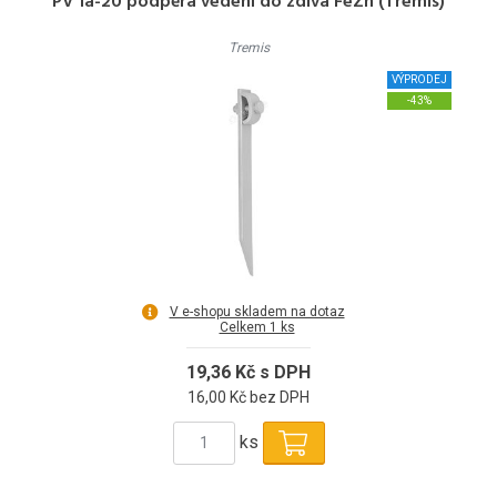
PV 1a-20 podpěra vedení do zdiva FeZn (Tremis)
Tremis
VÝPRODEJ
-43%
V e-shopu skladem na dotaz
Celkem 1 ks
19,36 Kč s DPH
16,00 Kč bez DPH
ks