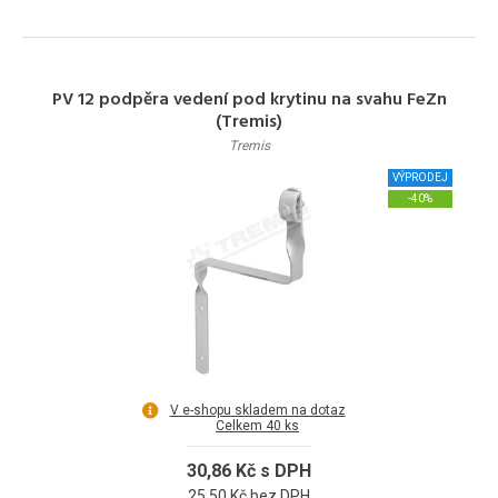
PV 12 podpěra vedení pod krytinu na svahu FeZn
(Tremis)
Tremis
VÝPRODEJ
-40%
V e-shopu skladem na dotaz
Celkem 40 ks
30,86 Kč s DPH
25,50 Kč bez DPH