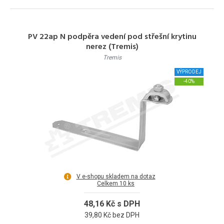
PV 22ap N podpěra vedení pod střešní krytinu
nerez (Tremis)
Tremis
VÝPRODEJ
-40%
V e-shopu skladem na dotaz
Celkem 10 ks
48,16 Kč s DPH
39,80 Kč bez DPH