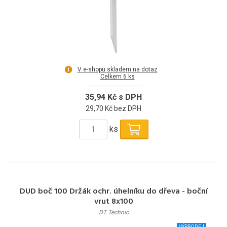
V e-shopu skladem na dotaz
Celkem 6 ks
35,94 Kč s DPH
29,70 Kč bez DPH
ks
DUD boč 100 Držák ochr. úhelníku do dřeva - boční
vrut 8x100
DT Technic
VÝPRODEJ