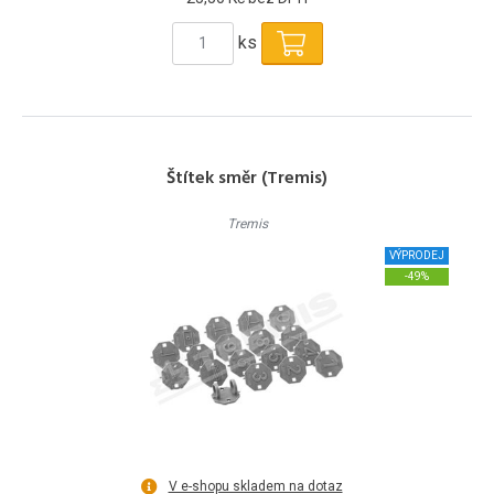
ks
Štítek směr (Tremis)
Tremis
VÝPRODEJ
-49%
V e-shopu skladem na dotaz