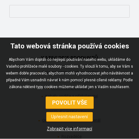
Tato webová stránka používá cookies
KATEGORIE PRODUKTŮ
Abychom Vám dopřáli co nejlepší používání našeho webu, ukládáme do
Vašeho prohlížeče malé soubory - cookies. Ty slouží k tomu, aby se Vám s
Automatizace, detekce a pohony
webem dobře pracovalo, abychom mohli vyhodnocovat jeho návštěvnost a
Fotovoltaické systémy
případně Vám usnadnili návrat k nám pomocí přesně cílené reklamy. Podle
zákona některé typy cookies můžeme ukládat jen s Vaším souhlasem.
Hromosvodný materiál
Kabely, vodiče a příslušenství
Komunikace
Nářadí a měřící přístroje
Ostatní elektroinstalační materiál
Osvětlení
Rozvaděče