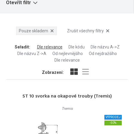
Otevřít filtr
Pouze skladem
Zrušit všechny filtry
Seřadit
:
Dle relevance
Dle kódu
Dle názvu A->Z
Dle názvu Z->A
Od nejlevnějšího
Od nejdražšího
Dle relevance
Zobrazení:
ST 10 svorka na okapové trouby (Tremis)
Tremis
VÝPRODEJ
-50%