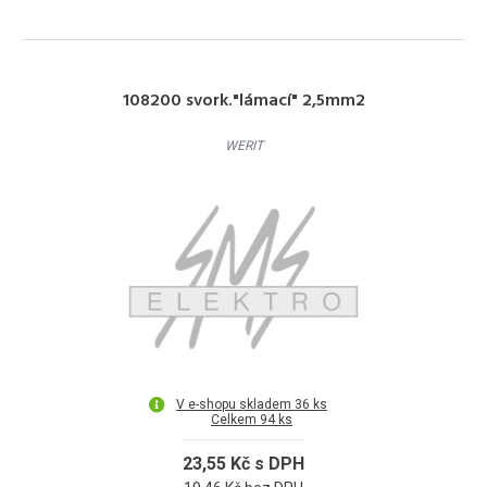
108200 svork."lámací" 2,5mm2
WERIT
V e-shopu skladem 36 ks
Celkem 94 ks
23,55 Kč s DPH