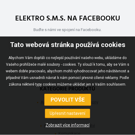
ELEKTRO S.M.S. NA FACEBOOKU
Buďte s námi ve spojení na Facebooku.
Tato webová stránka používá cookies
Abychom Vám dopřáli co nejlepší používání našeho webu, ukládáme do
Vašeho prohlížeče malé soubory - cookies. Ty slouží k tomu, aby se Vám s
webem dobře pracovalo, abychom mohli vyhodnocovat jeho návštěvnost a
případně Vám usnadnili návrat k nám pomocí přesně cílené reklamy. Podle
zákona některé typy cookies můžeme ukládat jen s Vaším souhlasem.
KATEGORIE PRODUKTŮ
Automatizace, detekce a pohony
Fotovoltaické systémy
Hromosvodný materiál
Kabely, vodiče a příslušenství
Komunikace