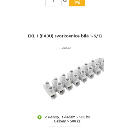
ks
EKL 1 (PA3U) svorkovnice bílá 1-6/12
Eleman
V e-shopu skladem > 500 ks
Celkem > 500 ks