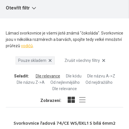
Otevřít filtr
Lámací svorkovnice je všemi jistě známá "čokoláda". Svorkovnice
jsou v několika rozměrech a barvách, spojíte tedy velké množství
průřezů
vodičů
.
Pouze skladem
Zrušit všechny filtry
Seřadit
:
Dle relevance
Dle kódu
Dle názvu A->Z
Dle názvu Z->A
Od nejlevnějšího
Od nejdražšího
Dle relevance
Zobrazení:
Svorkovnice řadová 74/CE WS/EKL1 S bílá 6mm2