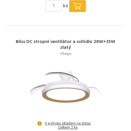
ks
Bliss DC stropní ventilátor a svítidlo 28W+35W
zlatý
Philips
V e-shopu skladem na dotaz
Celkem 2 ks