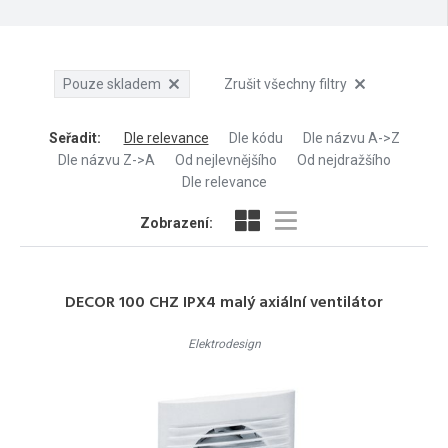
Pouze skladem
Zrušit všechny filtry
Seřadit
:
Dle relevance
Dle kódu
Dle názvu A->Z
Dle názvu Z->A
Od nejlevnějšího
Od nejdražšího
Dle relevance
Zobrazení:
DECOR 100 CHZ IPX4 malý axiální ventilátor
Elektrodesign