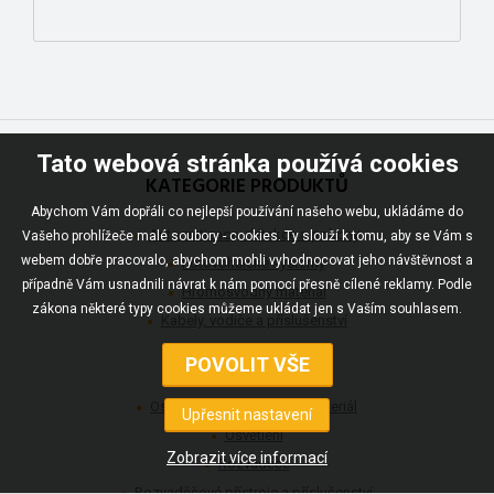
Tato webová stránka používá cookies
KATEGORIE PRODUKTŮ
Abychom Vám dopřáli co nejlepší používání našeho webu, ukládáme do
Automatizace, detekce a pohony
Vašeho prohlížeče malé soubory - cookies. Ty slouží k tomu, aby se Vám s
webem dobře pracovalo, abychom mohli vyhodnocovat jeho návštěvnost a
Fotovoltaické systémy
případně Vám usnadnili návrat k nám pomocí přesně cílené reklamy. Podle
Hromosvodný materiál
zákona některé typy cookies můžeme ukládat jen s Vaším souhlasem.
Kabely, vodiče a příslušenství
Komunikace
Nářadí a měřící přístroje
Ostatní elektroinstalační materiál
Osvětlení
Rozvaděče
Rozvaděčové přístroje a příslušenství