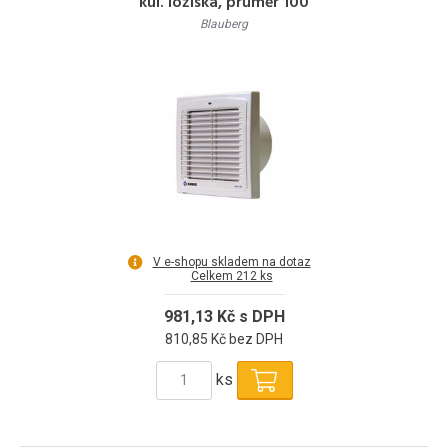
kul. ložiska, průměr 100
Blauberg
V e-shopu skladem na dotaz
Celkem 212 ks
981,13 Kč s DPH
810,85 Kč bez DPH
ks