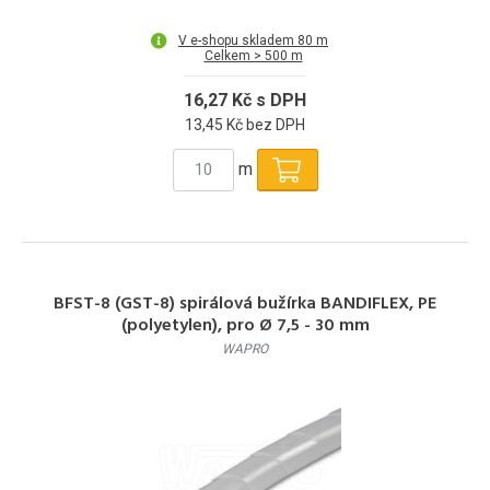
V e-shopu skladem 80 m
Celkem > 500 m
16,27 Kč s DPH
13,45 Kč bez DPH
m
BFST-8 (GST-8) spirálová bužírka BANDIFLEX, PE
(polyetylen), pro Ø 7,5 - 30 mm
WAPRO