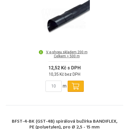
V e-shopu skladem 200 m
Celkem > 500 m
12,52 Kč s DPH
10,35 Kč bez DPH
m
BFST-4-BK (GST-4B) spirálová bužírka BANDIFLEX,
PE (polyetylen), pro Ø 2,5 - 15 mm