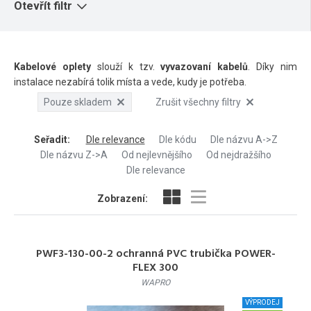
Otevřít filtr
Kabelové oplety
slouží k tzv.
vyvazovaní kabelů
. Díky nim
instalace nezabírá tolik místa a vede, kudy je potřeba.
Pouze skladem
Zrušit všechny filtry
Seřadit
:
Dle relevance
Dle kódu
Dle názvu A->Z
Dle názvu Z->A
Od nejlevnějšího
Od nejdražšího
Dle relevance
Zobrazení:
PWF3-130-00-2 ochranná PVC trubička POWER-
FLEX 300
WAPRO
VÝPRODEJ