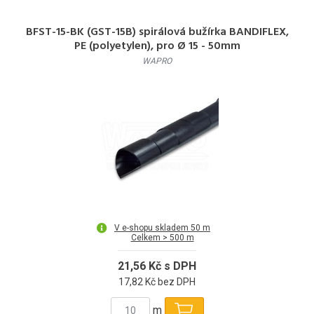
BFST-15-BK (GST-15B) spirálová bužírka BANDIFLEX,
PE (polyetylen), pro Ø 15 - 50mm
WAPRO
V e-shopu skladem 50 m
Celkem > 500 m
21,56 Kč s DPH
17,82 Kč bez DPH
m