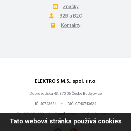
Značky
B2B a B2C
Kontakty
ELEKTRO S.M.S., spol. s r.o.
Dobrovodská 43, 370 06 České Budějovice
IČ: 40743624
-
DIČ: CZ40743624
Tel:
778 971 369
-
E-mail:
ecommerce@elektrosms.cz
Tato webová stránka používá cookies