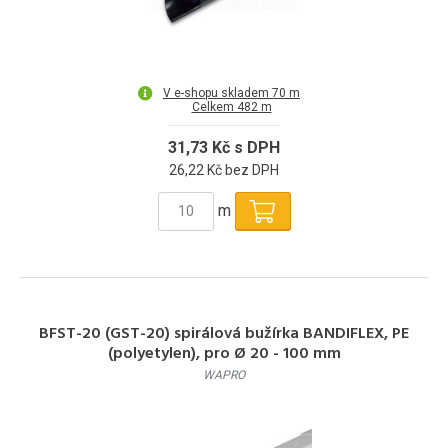
V e-shopu skladem 70 m
Celkem 482 m
31,73 Kč s DPH
26,22 Kč bez DPH
m
BFST-20 (GST-20) spirálová bužírka BANDIFLEX, PE
(polyetylen), pro Ø 20 - 100 mm
WAPRO