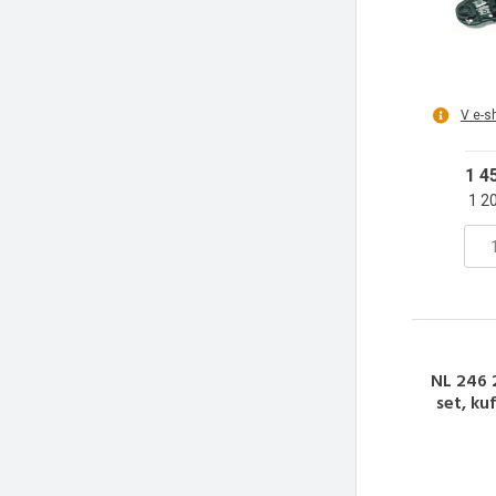
V e-s
1 4
1 2
NL 246 2
set, kuf