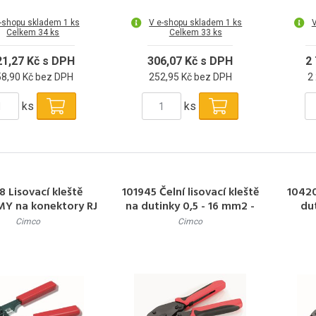
-shopu skladem 1 ks
V e-shopu skladem 1 ks
V
Celkem 34 ks
Celkem 33 ks
21,27 Kč s DPH
306,07 Kč s DPH
2
58,90 Kč bez DPH
252,95 Kč bez DPH
2
ks
ks
8 Lisovací kleště
101945 Čelní lisovací kleště
10420
Y na konektory RJ
na dutinky 0,5 - 16 mm2 -
du
45
220 mm
Cimco
Cimco