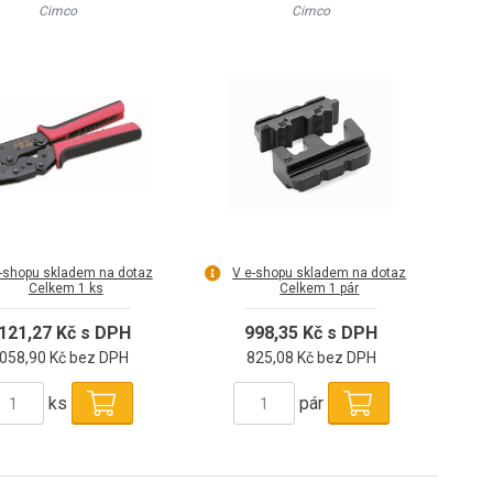
pár)
Cimco
Cimco
-shopu skladem na dotaz
V e-shopu skladem na dotaz
Celkem 1 ks
Celkem 1 pár
 121,27 Kč s DPH
998,35 Kč s DPH
 058,90 Kč bez DPH
825,08 Kč bez DPH
ks
pár