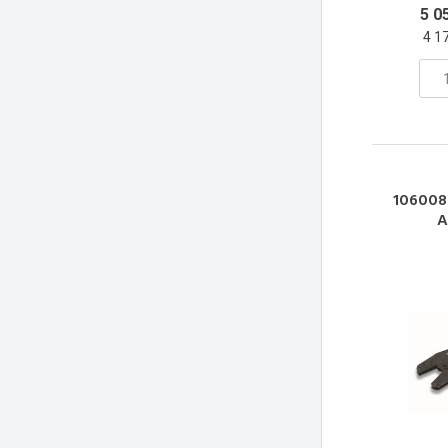
5 0
4 1
106008
A