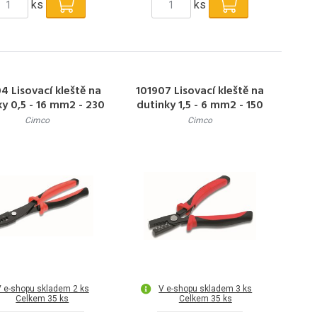
ks
ks
4 Lisovací kleště na
101907 Lisovací kleště na
ky 0,5 - 16 mm2 - 230
dutinky 1,5 - 6 mm2 - 150
mm
mm
Cimco
Cimco
 e-shopu skladem 2 ks
V e-shopu skladem 3 ks
Celkem 35 ks
Celkem 35 ks