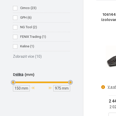
Cimco
(
23
)
106144 
GPH
(
6
)
izolova
NG Tool
(
2
)
FENIX Trading
(
1
)
Keline
(
1
)
Zobrazit více
(10)
Délka (mm)
reset
V e-s
150 mm
975 mm
2 4
2 0