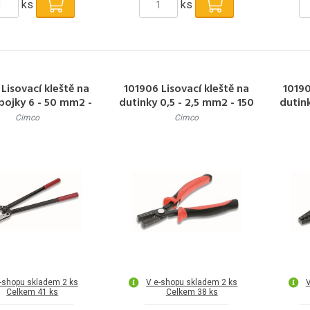
ks
ks
Lisovací kleště na
101906 Lisovací kleště na
10190
pojky 6 - 50 mm2 -
dutinky 0,5 - 2,5 mm2 - 150
dutin
390 mm
mm
Cimco
Cimco
-shopu skladem 2 ks
V e-shopu skladem 2 ks
V
Celkem 41 ks
Celkem 38 ks