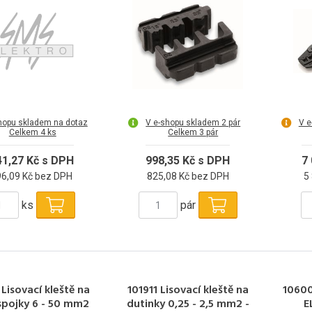
hopu skladem na dotaz
V e-shopu skladem 2 pár
V e
Celkem 4 ks
Celkem 3 pár
41,27 Kč s DPH
998,35 Kč s DPH
7
96,09 Kč bez DPH
825,08 Kč bez DPH
5
ks
pár
Lisovací kleště na
101911 Lisovací kleště na
10600
spojky 6 - 50 mm2
dutinky 0,25 - 2,5 mm2 -
E