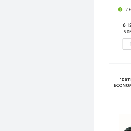
V e
6 1
5 0
10611
ECONOM