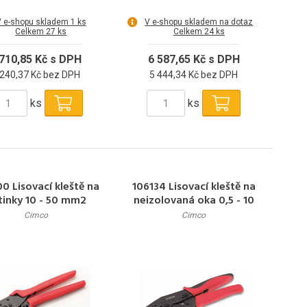
 e-shopu skladem 1 ks
V e-shopu skladem na dotaz
Celkem 27 ks
Celkem 24 ks
 710,85 Kč s DPH
6 587,65 Kč s DPH
 240,37 Kč bez DPH
5 444,34 Kč bez DPH
ks
ks
0 Lisovací kleště na
106134 Lisovací kleště na
tinky 10 - 50 mm2
neizolovaná oka 0,5 - 10
mm2 - 220 mm
Cimco
Cimco