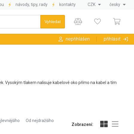
pu
návody, tipy, rady
kontakty
CZK
česky
nepřihlášen
přihlásit
jek. Vysokým tlakem nalisuje kabelové oko přímo na kabel a tím
jlevnějšího
Od nejdražšího
Zobrazení: