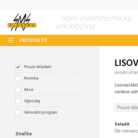
... nejen elektrotechnický
velkoobchod
PRODUKTY
LISO
Pouze skladem
úvodní stra
Novinka
Lisovací kl
Akce
vznikne velm
Výprodej
Pouze sk
Věrnostní program
Seřadit
:
Dle relevan
Značka