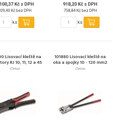
 100,37 Kč s DPH
918,20 Kč s DPH
909,40 Kč bez DPH
758,84 Kč bez DPH
ks
ks
0 Lisovací kleště na
101880 Lisovací kleště na
ory RJ 10, 11, 12 a 45
oka a spojky 10 - 120 mm2
- 650 mm
Cimco
Cimco