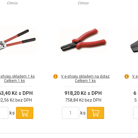
IN - 390 mm
150 mm
Cimco
Cimco
-shopu skladem 1 ks
V e-shopu skladem na dotaz
V e
Celkem 1 ks
Celkem 1 ks
63,40 Kč s DPH
918,20 Kč s DPH
6
32,56 Kč bez DPH
758,84 Kč bez DPH
5
ks
ks