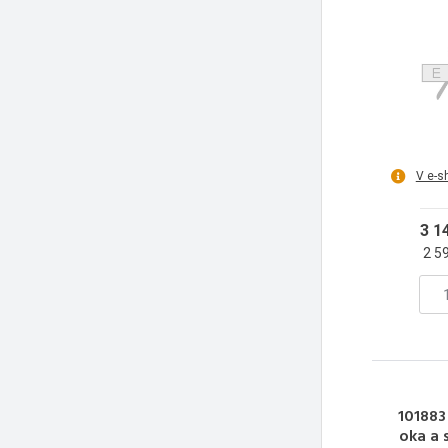
V e-s
3 1
2 5
101883 
oka a 