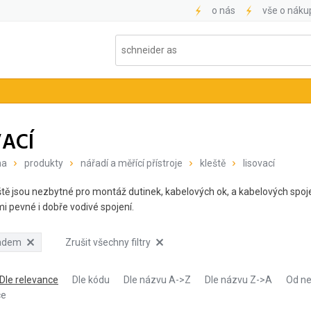
o nás
vše o náku
VACÍ
na
produkty
nářadí a měřící přístroje
kleště
lisovací
eště jsou nezbytné pro montáž dutinek, kabelových ok, a kabelových spo
i pevné i dobře vodivé spojení.
ladem
Zrušit všechny filtry
Dle relevance
Dle kódu
Dle názvu A->Z
Dle názvu Z->A
Od ne
ce