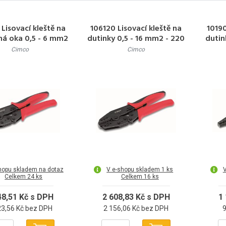
Lisovací kleště na
106120 Lisovací kleště na
10190
ná oka 0,5 - 6 mm2
dutinky 0,5 - 16 mm2 - 220
dutin
- 220 mm
mm
Cimco
Cimco
hopu skladem na dotaz
V e-shopu skladem 1 ks
V
Celkem 24 ks
Celkem 16 ks
48,51 Kč s DPH
2 608,83 Kč s DPH
1
23,56 Kč bez DPH
2 156,06 Kč bez DPH