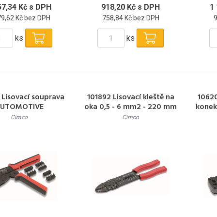
57,34 Kč s DPH
918,20 Kč s DPH
1
79,62 Kč bez DPH
758,84 Kč bez DPH
ks
ks
 Lisovací souprava
101892 Lisovací kleště na
10620
UTOMOTIVE
oka 0,5 - 6 mm2 - 220 mm
konekt
Cimco
Cimco