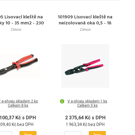
5 Lisovací kleště na
101909 Lisovací kleště na
ky 10 - 35 mm2 - 230
neizolovaná oka 0,5 - 16
mm
mm2 - 325 mm
Cimco
Cimco
 e-shopu skladem 2 ks
V e-shopu skladem 1 ks
Celkem 8 ks
Celkem 5 ks
 100,37 Kč s DPH
2 375,64 Kč s DPH
909,40 Kč bez DPH
1 963,34 Kč bez DPH