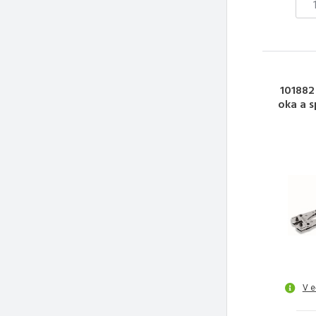
101882 
oka a s
V e