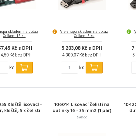
hopu skladem na dotaz
V e-shopu skladem na dotaz
V
Celkem 13 ks
Celkem 8 ks
57,45 Kč s DPH
5 203,08 Kč s DPH
7
04,50 Kč bez DPH
4 300,07 Kč bez DPH
5
ks
ks
55 Kleště lisovací -
106014 Lisovací čelisti na
10420
r, kleště, 5 x čelisti
dutinky 16 - 35 mm2 (1 pár)
du
Cimco