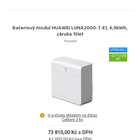
Bateriový modul HUAWEI LUNA2000-7-E1, 6,9kWh,
záruka 15let
Huawei
VÝPRODEJ
-23 711,90
KČ
V e-shopu skladem na dotaz
Celkem 3 ks
73 810,00 Kč s DPH
61 000,00 Kč bez DPH