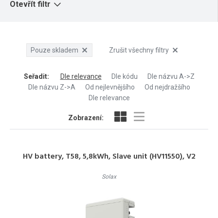
Otevřít filtr
Pouze skladem
Zrušit všechny filtry
Seřadit
:
Dle relevance
Dle kódu
Dle názvu A->Z
Dle názvu Z->A
Od nejlevnějšího
Od nejdražšího
Dle relevance
Zobrazení:
HV battery, T58, 5,8kWh, Slave unit (HV11550), V2
Solax