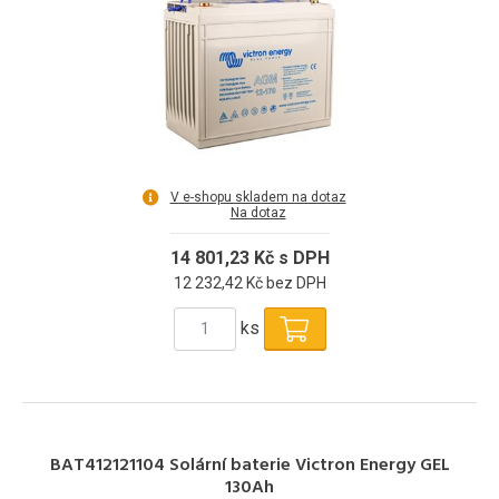
V e-shopu skladem na dotaz
Na dotaz
14 801,23 Kč s DPH
12 232,42 Kč bez DPH
ks
BAT412121104 Solární baterie Victron Energy GEL
130Ah