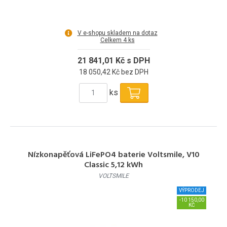
V e-shopu skladem na dotaz
Celkem 4 ks
21 841,01 Kč s DPH
18 050,42 Kč bez DPH
ks
Nízkonapěťová LiFePO4 baterie Voltsmile, V10
Classic 5,12 kWh
VOLTSMILE
VÝPRODEJ
-10 150,00
KČ