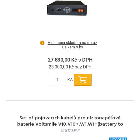
V e-shopu skladem na dotaz
Celkem 9 ks
27 830,00 Kč s DPH
23 000,00 Kč bez DPH
ks
Set připojovacích kabelů pro nízkonapěťové
baterie Voltsmile V10,V10+,W1,W1+(battery to
inverter,2m)
VOLTSMILE
VÝPRODEJ