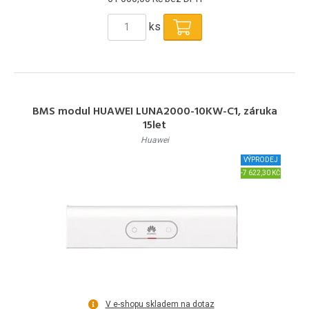
ks
BMS modul HUAWEI LUNA2000-10KW-C1, záruka
15let
Huawei
VÝPRODEJ
-7 622,30 KČ
V e-shopu skladem na dotaz