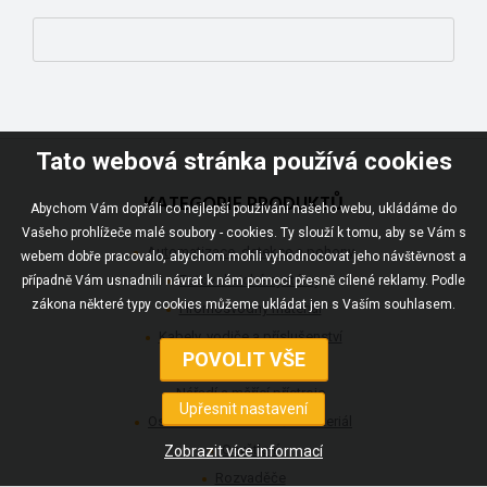
Tato webová stránka používá cookies
KATEGORIE PRODUKTŮ
Abychom Vám dopřáli co nejlepší používání našeho webu, ukládáme do
Vašeho prohlížeče malé soubory - cookies. Ty slouží k tomu, aby se Vám s
Automatizace, detekce a pohony
webem dobře pracovalo, abychom mohli vyhodnocovat jeho návštěvnost a
Fotovoltaické systémy
případně Vám usnadnili návrat k nám pomocí přesně cílené reklamy. Podle
zákona některé typy cookies můžeme ukládat jen s Vaším souhlasem.
Hromosvodný materiál
Kabely, vodiče a příslušenství
Komunikace
Nářadí a měřící přístroje
Ostatní elektroinstalační materiál
Osvětlení
Rozvaděče