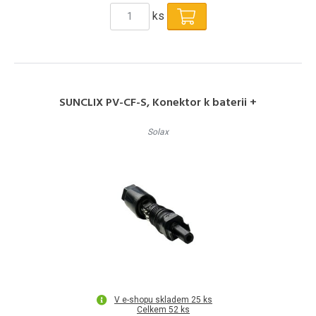
ks
SUNCLIX PV-CF-S, Konektor k baterii +
Solax
V e-shopu skladem 25 ks
Celkem 52 ks