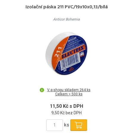
Izolační páska 211 PVC/19x10x0,13/bílá
Anticor Bohemia
V e-shopu skladem 264 ks
Celkem > 500 ks
11,50 Kč s DPH
9,50 Kč bez DPH
ks