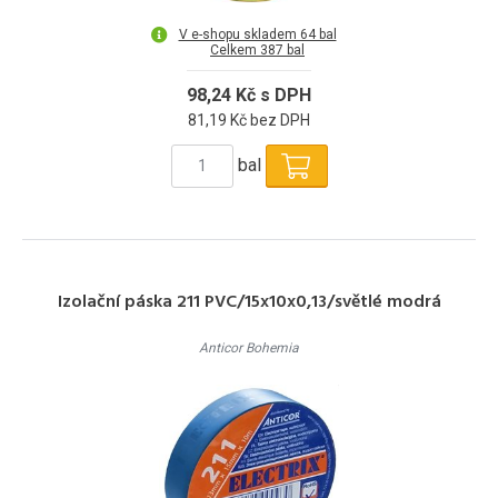
V e-shopu skladem 64 bal
Celkem 387 bal
98,24 Kč s DPH
81,19 Kč bez DPH
bal
Izolační páska 211 PVC/15x10x0,13/světlé modrá
Anticor Bohemia