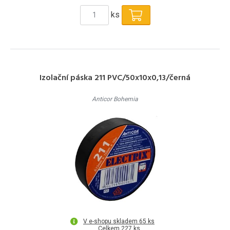
ks
Izolační páska 211 PVC/50x10x0,13/černá
Anticor Bohemia
V e-shopu skladem 65 ks
Celkem 227 ks