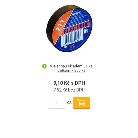
V e-shopu skladem 31 ks
Celkem > 500 ks
9,10 Kč s DPH
7,52 Kč bez DPH
ks