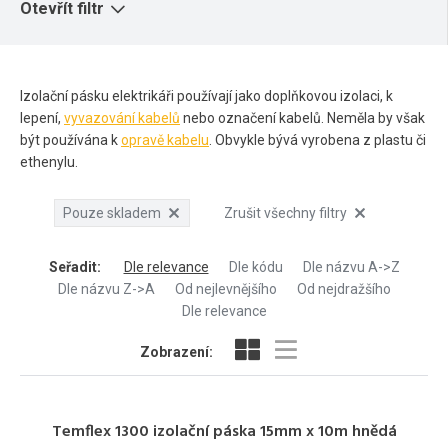
Otevřít filtr
Izolační pásku elektrikáři používají jako doplňkovou izolaci, k
lepení,
vyvazování kabelů
nebo označení kabelů. Neměla by však
být používána k
opravě kabelu
. Obvykle bývá vyrobena z plastu či
ethenylu.
Pouze skladem
Zrušit všechny filtry
Seřadit
:
Dle relevance
Dle kódu
Dle názvu A->Z
Dle názvu Z->A
Od nejlevnějšího
Od nejdražšího
Dle relevance
Zobrazení:
Temflex 1300 izolační páska 15mm x 10m hnědá