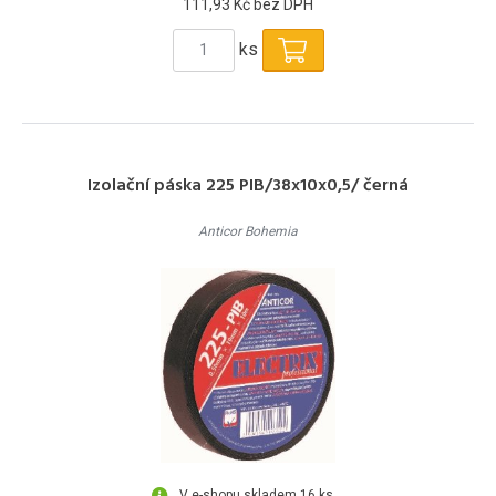
111,93 Kč bez DPH
ks
Izolační páska 225 PIB/38x10x0,5/ černá
Anticor Bohemia
V e-shopu skladem 16 ks