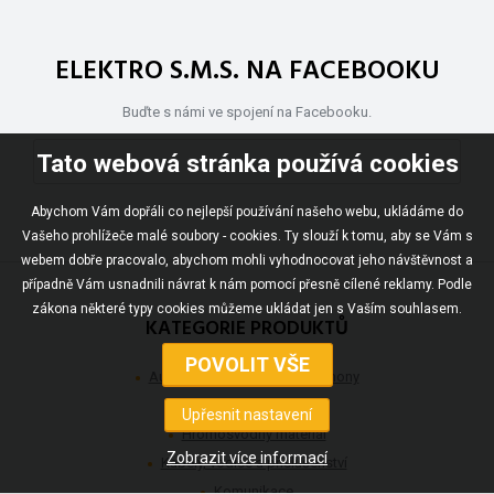
ELEKTRO S.M.S. NA FACEBOOKU
Buďte s námi ve spojení na Facebooku.
Tato webová stránka používá cookies
Abychom Vám dopřáli co nejlepší používání našeho webu, ukládáme do
Vašeho prohlížeče malé soubory - cookies. Ty slouží k tomu, aby se Vám s
webem dobře pracovalo, abychom mohli vyhodnocovat jeho návštěvnost a
případně Vám usnadnili návrat k nám pomocí přesně cílené reklamy. Podle
zákona některé typy cookies můžeme ukládat jen s Vaším souhlasem.
KATEGORIE PRODUKTŮ
Automatizace, detekce a pohony
Fotovoltaické systémy
Hromosvodný materiál
Kabely, vodiče a příslušenství
Komunikace