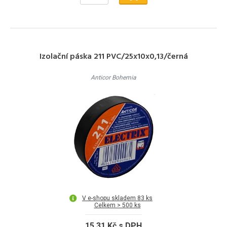
Izolační páska 211 PVC/25x10x0,13/černá
Anticor Bohemia
V e-shopu skladem 83 ks
Celkem > 500 ks
15,31 Kč s DPH