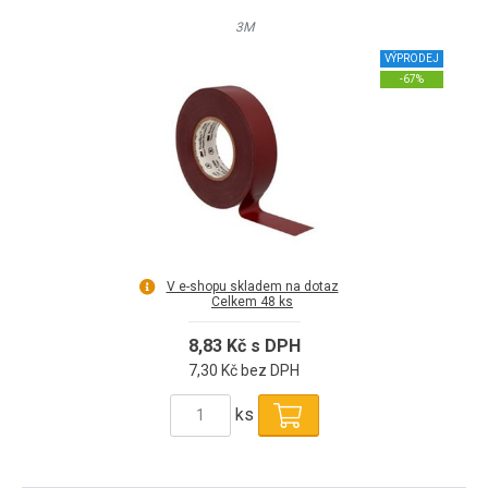
3M
VÝPRODEJ
-67%
V e-shopu skladem na dotaz
Celkem 48 ks
8,83 Kč s DPH
7,30 Kč bez DPH
ks