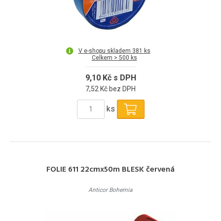
V e-shopu skladem 381 ks
Celkem > 500 ks
9,10 Kč s DPH
7,52 Kč bez DPH
ks
FOLIE 611 22cmx50m BLESK červená
Anticor Bohemia