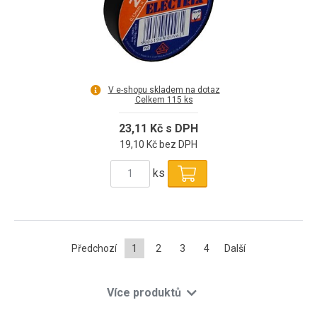
V e-shopu skladem na dotaz
Celkem 115 ks
23,11 Kč s DPH
19,10 Kč bez DPH
ks
Předchozí
1
2
3
4
Další
Více produktů