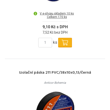
V e-shopu skladem 10 ks
Celkem 170 ks
9,10 Kč s DPH
7,52 Kč bez DPH
ks
Izolační páska 211 PVC/38x10x0,13/černá
Anticor Bohemia