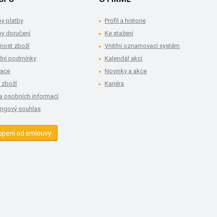
y platby
Profil a historie
y doručení
Ke stažení
nost zboží
Vnitřní oznamovací systém
ní podmínky
Kalendář akcí
mace
Novinky a akce
 zboží
Kariéra
a osobních informací
ingový souhlas
upení od smlouvy