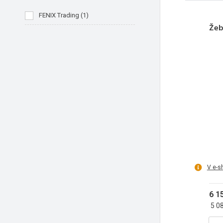
FENIX Trading
(
1
)
Žeb
V e-s
6 1
5 0