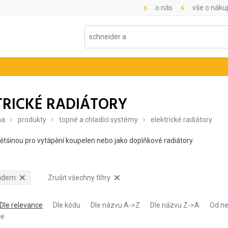
o nás
vše o náku
TRICKÉ RADIÁTORY
na
produkty
topné a chladící systémy
elektrické radiátory
většinou pro vytápění koupelen nebo jako doplňkové radiátory.
ladem
Zrušit všechny filtry
Dle relevance
Dle kódu
Dle názvu A->Z
Dle názvu Z->A
Od ne
ce