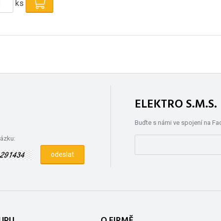
ks
ELEKTRO S.M.S
Buďte s námi ve spojení na F
rázku:
UPU
O FIRMĚ