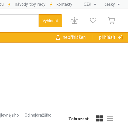
pu
návody, tipy, rady
kontakty
CZK
česky
nepřihlášen
přihlásit
jlevnějšího
Od nejdražšího
Zobrazení: