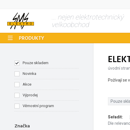
... nejen elektrotechnický
velkoobchod
PRODUKTY
ELEK
Pouze skladem
úvodní stra
Novinka
Požívají se 
Akce
Výprodej
Pouze sk
Věrnostní program
Seřadit
:
Dle relevan
Značka