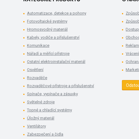
Automatizace, detekce a pohony
Způsob
Fotovoltaické systémy
Způsob
Hromosvodný materiál
Dostup
Kabely, vodiče a příslušenství
Obchod
Komunikace
Rekla
Nářadí a měřící přístroje
Vrácení
Ostatní elektroinstalační materiál
Ochran
Osvětlení
Market
Rozvaděče
Odsto
Rozvaděčové přístroje a příslušenství
Spínače, vypínače a zásuvky
Světelné zdroje
Topné a chladící systémy
Úložný materiál
Ventilátory
Zabezpečení a čidla