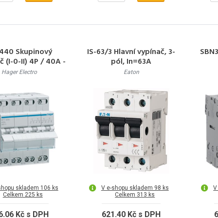
440 Skupinový
IS-63/3 Hlavní vypínač, 3-
SBN3
 (I-0-II) 4P / 40A -
pól, In=63A
ní kontakt horem
Hager Electro
Eaton
shopu skladem 106 ks
V e-shopu skladem 98 ks
V
Celkem 225 ks
Celkem 313 ks
6.06 Kč s DPH
621.40 Kč s DPH
6