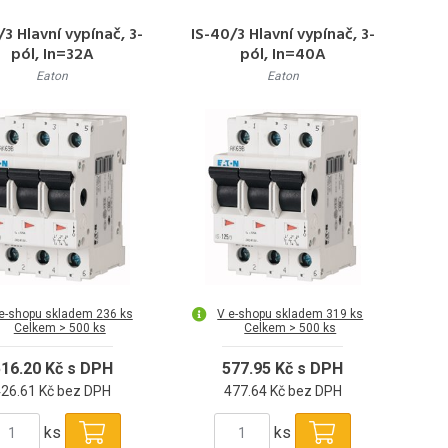
/3 Hlavní vypínač, 3-
IS-40/3 Hlavní vypínač, 3-
pól, In=32A
pól, In=40A
Eaton
Eaton
e-shopu skladem 236 ks
V e-shopu skladem 319 ks
Celkem > 500 ks
Celkem > 500 ks
16.20 Kč s DPH
577.95 Kč s DPH
426.61 Kč bez DPH
477.64 Kč bez DPH
ks
ks