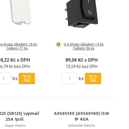
 e-shopu skladem 18 ks
V e-shopu skladem 13 ks
Celkem 77 ks
Celkem 36 ks
8,22 Kč s DPH
89,04 Kč s DPH
6,79 Kč bez DPH
73,59 Kč bez DPH
ks
ks
25 (SB125) vypínač
A9S65140 (A9S60140) iSW
25A 1pól.
1P 40A
Hager Electro
Schneider Electric