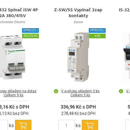
32 Spínač iSW 4P
Z-SW/SS Vypínač 2zap
IS-32
2A 380/415V
kontakty
chneider Electric
Eaton
VÝPRODEJ
VÝPRODEJ
-833,93 KČ
-40%
hopu skladem na dotaz
V e-shopu skladem 3 ks
V 
Celkem 9 ks
Celkem 3 ks
3,16 Kč s DPH
336,96 Kč s DPH
5
0,13 Kč bez DPH
278,48 Kč bez DPH
ks
ks