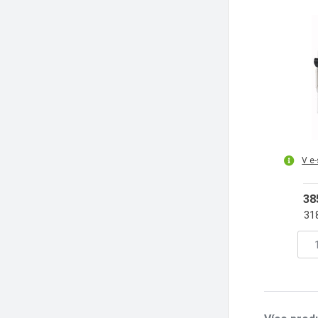
V e
38
31