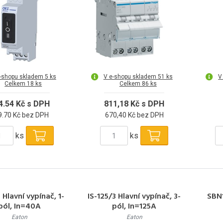
-shopu skladem 5 ks
V e-shopu skladem 51 ks
V
Celkem 18 ks
Celkem 86 ks
4.54 Kč s DPH
811,18 Kč s DPH
9.70 Kč bez DPH
670,40 Kč bez DPH
ks
ks
 Hlavní vypínač, 1-
IS-125/3 Hlavní vypínač, 3-
SBN1
pól, In=40A
pól, In=125A
Eaton
Eaton