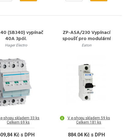
40 (SB340) vypínač
ZP-ASA/230 Vypínací
40A 3pól.
spoušť pro modulární
jističe, montáž vlevo,
Hager Electro
Eaton
uchycení západkou, 110-
415V AC / 110
 e-shopu skladem 33 ks
V e-shopu skladem 59 ks
Celkem 69 ks
Celkem 181 ks
09,84 Kč s DPH
884.04 Kč s DPH