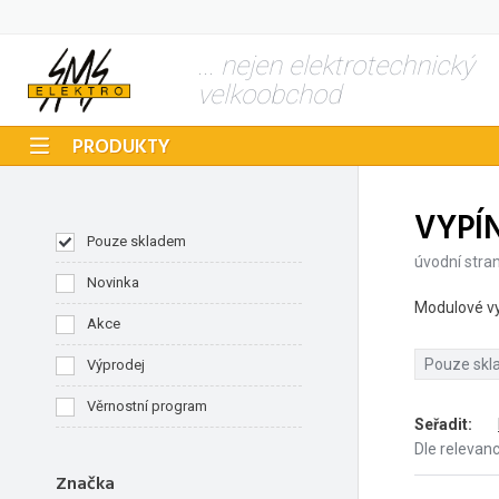
... nejen elektrotechnický
velkoobchod
PRODUKTY
VYPÍ
Pouze skladem
úvodní stra
Novinka
Modulové vyp
Akce
Pouze sk
Výprodej
Věrnostní program
Seřadit
:
Dle relevan
Značka