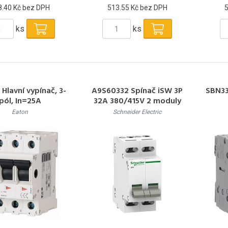
8.40 Kč bez DPH
513.55 Kč bez DPH
ks
ks
 Hlavní vypínač, 3-
A9S60332 Spínač iSW 3P
SBN33
pól, In=25A
32A 380/415V 2 moduly
Eaton
Schneider Electric