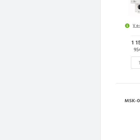
V e
1 1
95
MSK-0