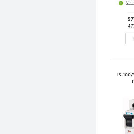
V e-
57
47
IS-100/