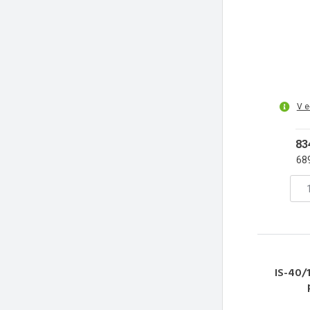
V e
83
68
IS-40/1