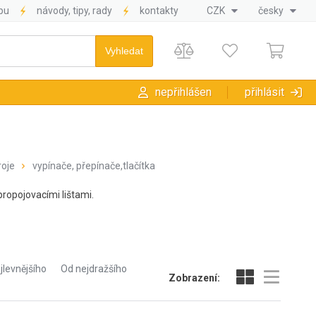
pu
návody, tipy, rady
kontakty
CZK
česky
nepřihlášen
přihlásit
roje
vypínače, přepínače,tlačítka
propojovacími lištami.
jlevnějšího
Od nejdražšího
Zobrazení: