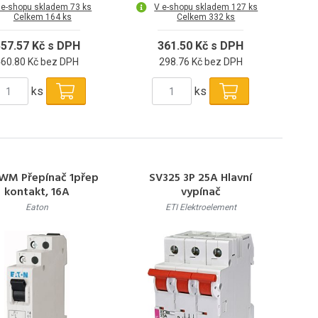
 e-shopu skladem 73 ks
V e-shopu skladem 127 ks
Celkem 164 ks
Celkem 332 ks
57.57 Kč s DPH
361.50 Kč s DPH
460.80 Kč bez DPH
298.76 Kč bez DPH
ks
ks
WM Přepínač 1přep
SV325 3P 25A Hlavní
kontakt, 16A
vypínač
Eaton
ETI Elektroelement