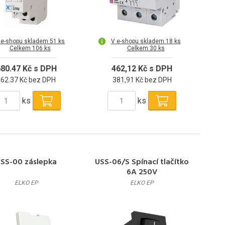
 e-shopu skladem 51 ks
V e-shopu skladem 18 ks
Celkem 106 ks
Celkem 30 ks
80.47 Kč s DPH
462,12 Kč s DPH
562.37 Kč bez DPH
381,91 Kč bez DPH
ks
ks
SS-00 záslepka
USS-06/S Spínací tlačítko
6A 250V
ELKO EP
ELKO EP