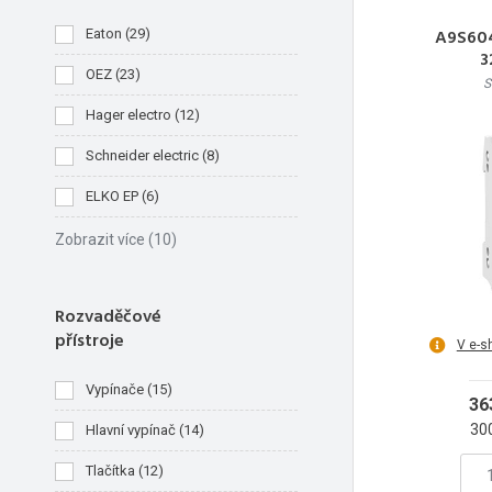
A9S604
Eaton
(
29
)
3
OEZ
(
23
)
S
Hager electro
(
12
)
Schneider electric
(
8
)
ELKO EP
(
6
)
Zobrazit více
(10)
Rozvaděčové
přístroje
V e-s
Vypínače
(
15
)
36
30
Hlavní vypínač
(
14
)
Tlačítka
(
12
)