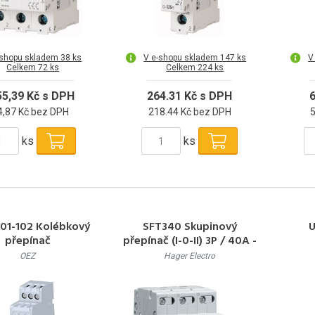
-shopu skladem 38 ks
V e-shopu skladem 147 ks
V
Celkem 72 ks
Celkem 224 ks
55,39 Kč s DPH
264.31 Kč s DPH
6
4,87 Kč bez DPH
218.44 Kč bez DPH
ks
ks
01-102 Kolébkový
SFT340 Skupinový
U
přepínač
přepínač (I-0-II) 3P / 40A -
výstupní kontakt horem
OEZ
Hager Electro