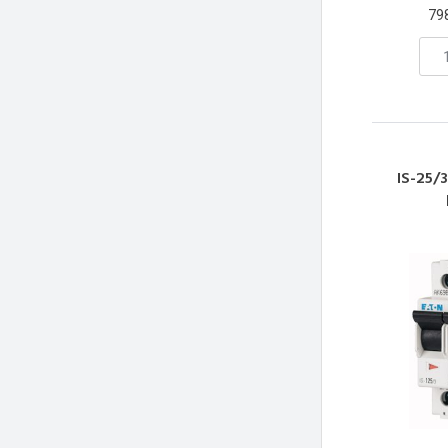
79
IS-25/3