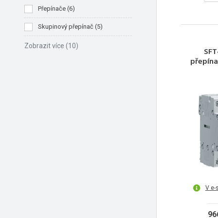
Přepínače
(
6
)
Skupinový přepínač
(
5
)
Zobrazit více
(10)
SFT
přepínač
výstup
V e-
96