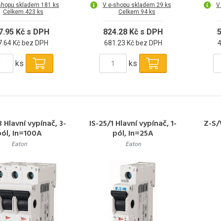
shopu skladem 181 ks
V e-shopu skladem 29 ks
V
Celkem 423 ks
Celkem 94 ks
7.95 Kč s DPH
824.28 Kč s DPH
5
7.64 Kč bez DPH
681.23 Kč bez DPH
ks
ks
3 Hlavní vypínač, 3-
IS-25/1 Hlavní vypínač, 1-
Z-S/
pól, In=100A
pól, In=25A
Eaton
Eaton