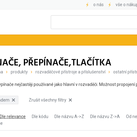
o nás
vše o náku
NAČE, PŘEPÍNAČE,TLAČÍTKA
na
produkty
rozvaděčové přístroje a příslušenství
ostatní příst
ínače nejčastěji používané jako hlavní v rozvaděči. Možnost propojení 
ladem
Zrušit všechny filtry
Dle relevance
Dle kódu
Dle názvu A->Z
Dle názvu Z->A
Od ne
ce