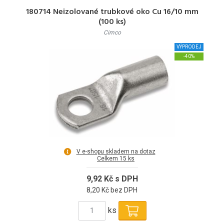
180714 Neizolované trubkové oko Cu 16/10 mm
(100 ks)
Cimco
VÝPRODEJ
-40%
V e-shopu skladem na dotaz
Celkem 15 ks
9,92 Kč s DPH
8,20 Kč bez DPH
ks