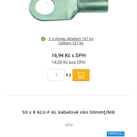
V e-shopu skladem 167 ks
Celkem 167 ks
16,94 Kč s DPH
14,00 Kč bez DPH
ks
50 x 8 ALU-F AL kabelové oko 50mmţ/M8
GPH
VÝPRODEJ