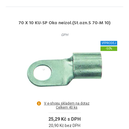
70 X 10 KU-SP Oko neizol.(St.ozn.S 70-M 10)
GPH
VÝPRODEJ
-50%
V e-shopu skladem na dotaz
Celkem 40 ks
25,29 Kč s DPH
20,90 Kč bez DPH