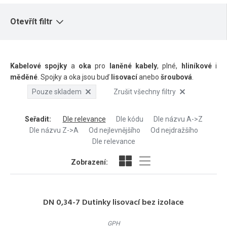
Otevřít filtr
Kabelové spojky
a
oka
pro
laněné kabely
, plné,
hliníkové
i
měděné
. Spojky a oka jsou buď
lisovací
anebo
šroubová
.
Pouze skladem
Zrušit všechny filtry
Seřadit
:
Dle relevance
Dle kódu
Dle názvu A->Z
Dle názvu Z->A
Od nejlevnějšího
Od nejdražšího
Dle relevance
Zobrazení:
DN 0,34-7 Dutinky lisovací bez izolace
GPH