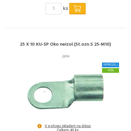
ks
25 X 10 KU-SP Oko neizol.(St.ozn.S 25-M10)
GPH
VÝPRODEJ
-40%
V e-shopu skladem na dotaz
Celkem 40 ks