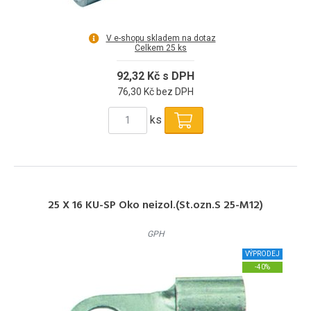
V e-shopu skladem na dotaz
Celkem 25 ks
92,32 Kč s DPH
76,30 Kč bez DPH
ks
25 X 16 KU-SP Oko neizol.(St.ozn.S 25-M12)
GPH
VÝPRODEJ
-40%