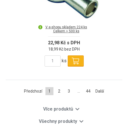
V e-shopu skladem 224 ks
Celkem > 500 ks
22,98 Kč s DPH
18,99 Kč bez DPH
ks
Předchozí
1
2
3
...
44
Další
Více produktů
Všechny produkty