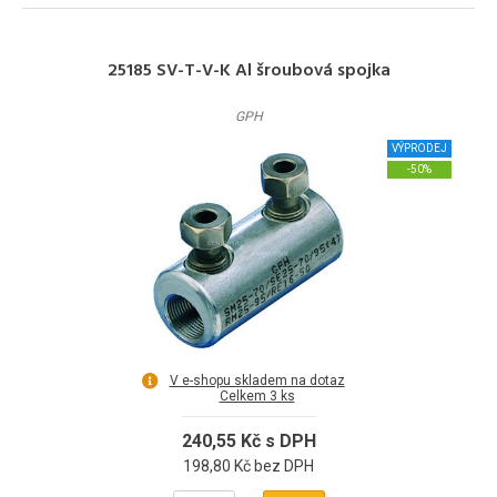
25185 SV-T-V-K Al šroubová spojka
GPH
VÝPRODEJ
-50%
V e-shopu skladem na dotaz
Celkem 3 ks
240,55 Kč s DPH
198,80 Kč bez DPH