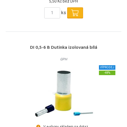
5,50 Kč bez DPH
ks
DI 0,5-6 B Dutinka izolovaná bílá
GPH
VÝPRODEJ
-48%
V e-shopu skladem na dotaz