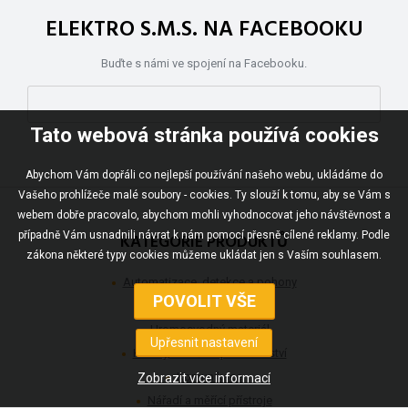
ELEKTRO S.M.S. NA FACEBOOKU
Buďte s námi ve spojení na Facebooku.
Tato webová stránka používá cookies
Abychom Vám dopřáli co nejlepší používání našeho webu, ukládáme do
Vašeho prohlížeče malé soubory - cookies. Ty slouží k tomu, aby se Vám s
webem dobře pracovalo, abychom mohli vyhodnocovat jeho návštěvnost a
případně Vám usnadnili návrat k nám pomocí přesně cílené reklamy. Podle
KATEGORIE PRODUKTŮ
zákona některé typy cookies můžeme ukládat jen s Vaším souhlasem.
Automatizace, detekce a pohony
Fotovoltaické systémy
Hromosvodný materiál
Kabely, vodiče a příslušenství
Komunikace
Nářadí a měřící přístroje