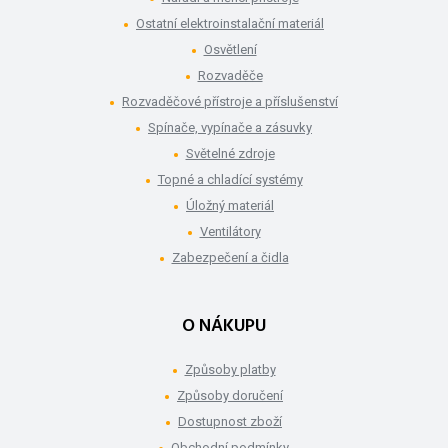
Ostatní elektroinstalační materiál
Osvětlení
Rozvaděče
Rozvaděčové přístroje a příslušenství
Spínače, vypínače a zásuvky
Světelné zdroje
Topné a chladící systémy
Úložný materiál
Ventilátory
Zabezpečení a čidla
O NÁKUPU
Způsoby platby
Způsoby doručení
Dostupnost zboží
Obchodní podmínky