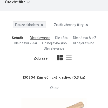
Otevřít filtr
Pouze skladem
Zrušit všechny filtry
Seřadit
:
Dle relevance
Dle kódu
Dle názvu A->Z
Dle názvu Z->A
Od nejlevnějšího
Od nejdražšího
Dle relevance
Zobrazení:
130804 Zámečnické kladivo (0,3 kg)
Cimco