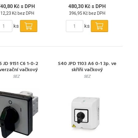
40,80 Kč s DPH
480,30 Kč s DPH
612,23 Kč bez DPH
396,95 Kč bez DPH
ks
ks
5 JD 9151 C6 1-0-2
S40 JPD 1103 A6 0-1 3p. ve
verzační vačkový
skříňi vačkový
spínač,přepínač
spínač,přepínač
SEZ
SEZ