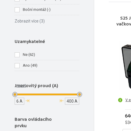
Boční montáž
(
-
)
S25 J
Zobrazit více
(3)
vačkov
Uzamykatelné
Ne
(
62
)
Ano
(
49
)
Jmenovitý proud (A)
reset
V e
6 A
400 A
64
Barva ovládacího
53
prvku