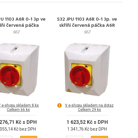
PU 1103 A6R 0-1 3p ve
S32 JPU 1103 A6R 0-1 3p. ve
říňi červená páčka
skříňi červená páčka A6R
ový spínač,přepínač
vačkový spínač,přepínač
SEZ
SEZ
 e-shopu skladem 8 ks
V e-shopu skladem na dotaz
Celkem 66 ks
Celkem 29 ks
 276,71 Kč s DPH
1 623,52 Kč s DPH
 055,14 Kč bez DPH
1 341,76 Kč bez DPH