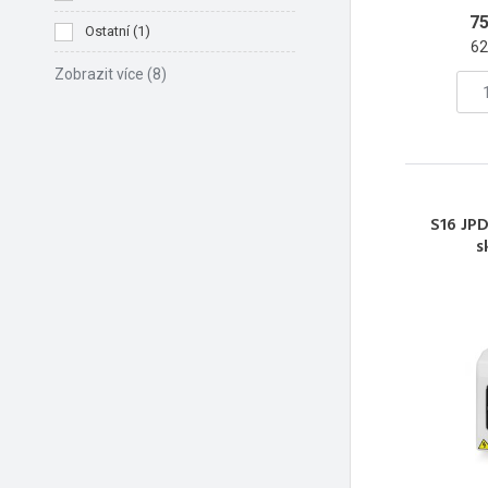
75
Ostatní
(
1
)
62
Zobrazit více
(8)
S16 JPD
s
sp