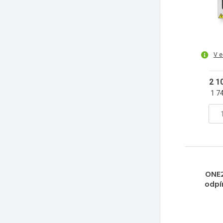
V e
2 1
1 7
ONE2
odpín
plast