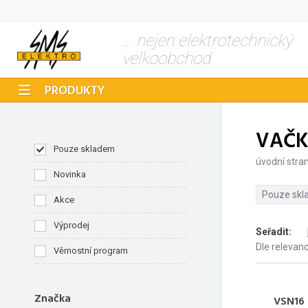
... nejen elektrotechnický
velkoobchod
PRODUKTY
VAČK
Pouze skladem
úvodní stra
Novinka
Pouze sk
Akce
Výprodej
Seřadit
:
Dle relevan
Věrnostní program
Značka
VSN16