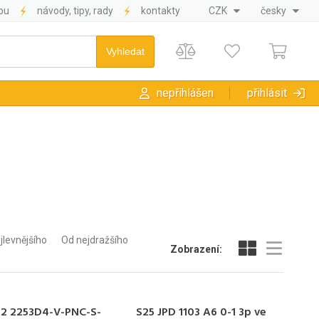
pu
návody, tipy, rady
kontakty
CZK
česky
nepřihlášen
přihlásit
jlevnějšího
Od nejdražšího
Zobrazení:
2 2253D4-V-PNC-S-
S25 JPD 1103 A6 0-1 3p ve