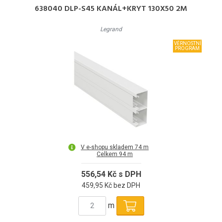
638040 DLP-S45 KANÁL+KRYT 130X50 2M
Legrand
VĚRNOSTNÍ
PROGRAM
V e-shopu skladem 74 m
Celkem 94 m
556,54 Kč s DPH
459,95 Kč bez DPH
m