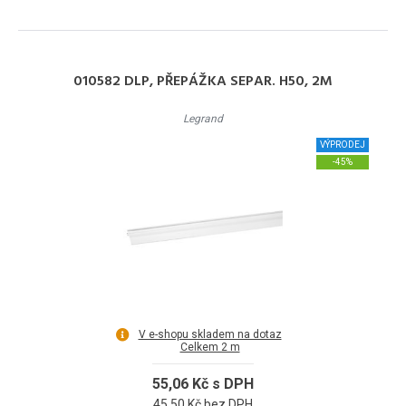
010582 DLP, PŘEPÁŽKA SEPAR. H50, 2M
Legrand
VÝPRODEJ
-45%
V e-shopu skladem na dotaz
Celkem 2 m
55,06 Kč s DPH
45,50 Kč bez DPH