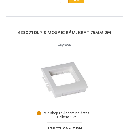
638071 DLP-S MOSAIC RÁM. KRYT 75MM 2M
Legrand
V e-shopu skladem na dotaz
Celkem 1 ks
125,72 Kč s DPH