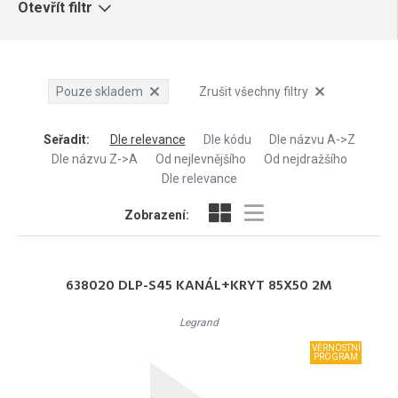
Otevřít filtr
Pouze skladem
Zrušit všechny filtry
Seřadit
:
Dle relevance
Dle kódu
Dle názvu A->Z
Dle názvu Z->A
Od nejlevnějšího
Od nejdražšího
Dle relevance
Zobrazení:
638020 DLP-S45 KANÁL+KRYT 85X50 2M
Legrand
VĚRNOSTNÍ
PROGRAM