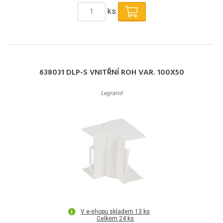
ks
638031 DLP-S VNITŘNÍ ROH VAR. 100X50
Legrand
V e-shopu skladem 13 ks
Celkem 24 ks