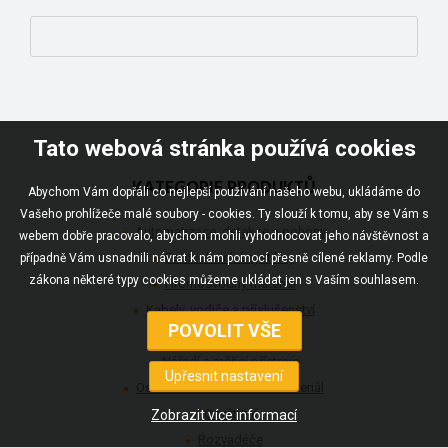
Tato webová stránka používá cookies
KATEGORIE PRODUKTŮ
Abychom Vám dopřáli co nejlepší používání našeho webu, ukládáme do
Vašeho prohlížeče malé soubory - cookies. Ty slouží k tomu, aby se Vám s
Automatizace, detekce a pohony
webem dobře pracovalo, abychom mohli vyhodnocovat jeho návštěvnost a
Fotovoltaické systémy
případně Vám usnadnili návrat k nám pomocí přesně cílené reklamy. Podle
zákona některé typy cookies můžeme ukládat jen s Vaším souhlasem.
Hromosvodný materiál
Kabely, vodiče a příslušenství
Komunikace
Nářadí a měřící přístroje
Ostatní elektroinstalační materiál
Osvětlení
Rozvaděče