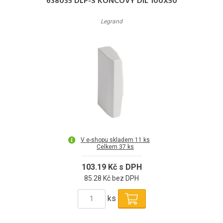
638035 DLP-S KONCOVÝ DÍL 100X50
Legrand
V e-shopu skladem 11 ks
Celkem 37 ks
103.19 Kč s DPH
85.28 Kč bez DPH
ks