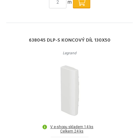
m
638045 DLP-S KONCOVÝ DÍL 130X50
Legrand
V e-shopu skladem 14 ks
Celkem 24 ks