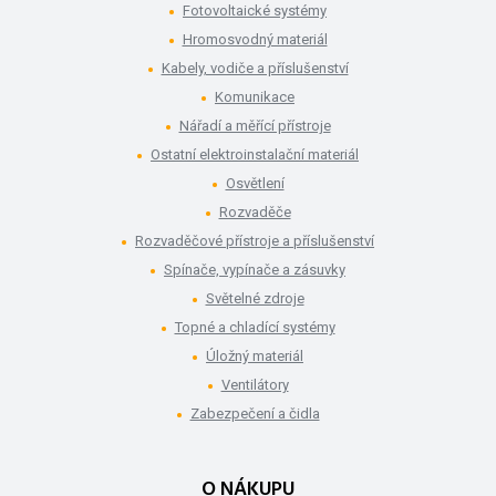
Fotovoltaické systémy
Hromosvodný materiál
Kabely, vodiče a příslušenství
Komunikace
Nářadí a měřící přístroje
Ostatní elektroinstalační materiál
Osvětlení
Rozvaděče
Rozvaděčové přístroje a příslušenství
Spínače, vypínače a zásuvky
Světelné zdroje
Topné a chladící systémy
Úložný materiál
Ventilátory
Zabezpečení a čidla
O NÁKUPU