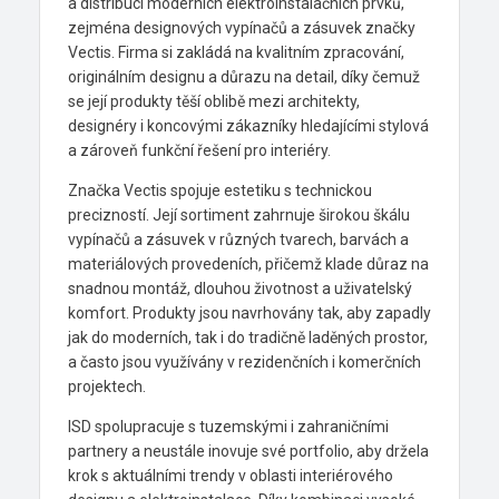
a distribuci moderních elektroinstalačních prvků,
zejména designových vypínačů a zásuvek značky
Vectis. Firma si zakládá na kvalitním zpracování,
originálním designu a důrazu na detail, díky čemuž
se její produkty těší oblibě mezi architekty,
designéry i koncovými zákazníky hledajícími stylová
a zároveň funkční řešení pro interiéry.
Značka Vectis spojuje estetiku s technickou
precizností. Její sortiment zahrnuje širokou škálu
vypínačů a zásuvek v různých tvarech, barvách a
materiálových provedeních, přičemž klade důraz na
snadnou montáž, dlouhou životnost a uživatelský
komfort. Produkty jsou navrhovány tak, aby zapadly
jak do moderních, tak i do tradičně laděných prostor,
a často jsou využívány v rezidenčních i komerčních
projektech.
ISD spolupracuje s tuzemskými i zahraničními
partnery a neustále inovuje své portfolio, aby držela
krok s aktuálními trendy v oblasti interiérového