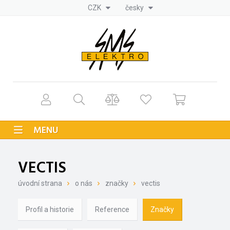
CZK
česky
MENU
VECTIS
úvodní strana
o nás
značky
vectis
Profil a historie
Reference
Značky