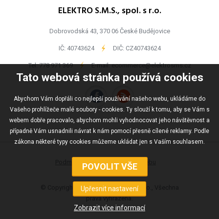
ELEKTRO S.M.S., spol. s r.o.
Dobrovodská 43, 370 06 České Budějovice
IČ: 40743624
-
DIČ: CZ40743624
Tel:
778 971 369
-
E-mail:
ecommerce@elektrosms.cz
Tato webová stránka používá cookies
Abychom Vám dopřáli co nejlepší používání našeho webu, ukládáme do
Vašeho prohlížeče malé soubory - cookies. Ty slouží k tomu, aby se Vám s
webem dobře pracovalo, abychom mohli vyhodnocovat jeho návštěvnost a
případně Vám usnadnili návrat k nám pomocí přesně cílené reklamy. Podle
zákona některé typy cookies můžeme ukládat jen s Vaším souhlasem.
Podmínky užívání
Mapa webu
© Copyright ELEKTRO S.M.S., spol s r.o., Všechna
práva vyhrazena.