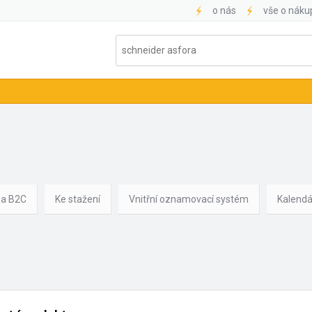
o nás
vše o náku
 a B2C
Ke stažení
Vnitřní oznamovací systém
Kalendá