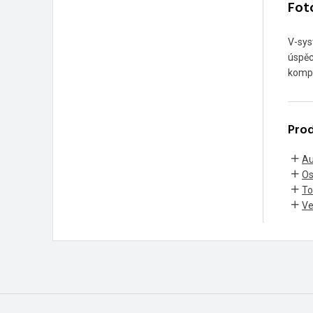
Fot
V-sys
úspěc
kompl
Prod
Au
Os
To
Ve