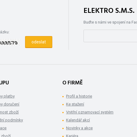
ELEKTRO S.M.S
Buďte s námi ve spojení na F
rázku:
UPU
O FIRMĚ
y platby
Profil a historie
y doručení
Ke stažení
nost zboží
Vnitřní oznamovací systém
ní podmínky
Kalendář akcí
mace
Novinky a akce
 zboží
Kariéra