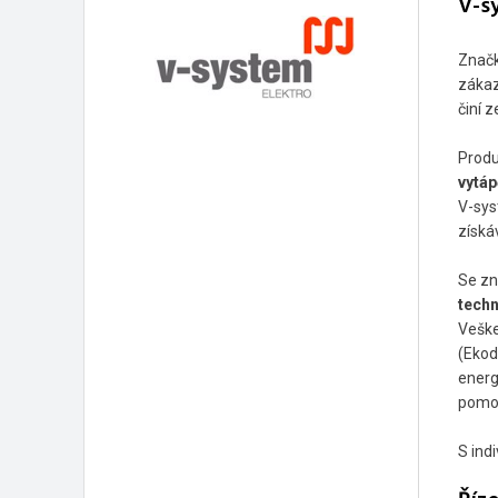
V-s
Značk
zákaz
činí 
Produ
vytáp
V-sys
získá
Se zn
techn
Veške
(Ekod
energ
pom
S ind