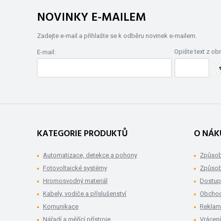
NOVINKY E-MAILEM
Zadejte e-mail a přihlašte se k odběru novinek e-mailem.
Opište text z ob
E-mail:
KATEGORIE PRODUKTŮ
O NÁK
Automatizace, detekce a pohony
Způsob
Fotovoltaické systémy
Způsob
Hromosvodný materiál
Dostup
Kabely, vodiče a příslušenství
Obchod
Komunikace
Rekla
Nářadí a měřící přístroje
Vrácení