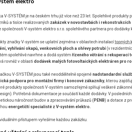
ystém elektro
a V-SYSTÉM je na českém trhu již více než 23 let. Spolehlivé produkty prv
níků a tisíce realizovaných
zakázek v novostavbách i rekonstrukcích 
ze společnosti V-systém elektro s.r.o. spolehlivého partnera pro dodávky k
kty značky V-systém se uplatní zejména v oblastech instalací
topných 
ění, vyhřívání okapů, venkovních ploch a ohřevy potrubí
(v rezidentníc
tém spolehlivě navrhne a dodá systém
řízeného větrání s rekuperací t
vá rovněž v oblasti
dodávek malých fotovoltaických elektráren pro r
ačkou V-SYSTÉM jsou také neoddělitelně spojené
nadstandardní služb
ická podpora pro montážní firmy i koncové zákazníky
, kterou zajišť
ré produkty společnosti V-systém samozřejmě splňují veškeré zákonné
esign). Potřebná dokumentace je součástí každé dodávky. V posledních
etickou náročnost budov a zpracovávání průkazů (
PENB
) a dotace z 
ohou
energetičtí specialisté z V-systém elektro.
ividuálním přístupem vyřešíme každou zakázku.