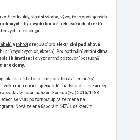
otřídní kvality, vlastní výroba, vývoj, řada spokojených
rodinných i bytových domů či rekreačních objektů
líčových technologií.
kabelů
a
rohoží
s regulací pro
elektrické podlahové
h i průmyslových objektech). Pro optimální vnitřní klima
epla i klimatizaci
a významné postavení postupně
odinné domy
.
y,
jako například odborné poradenství, jedinečná
uje velká řada našich specialistů i nadstandardní
záruky.
 požadavky, např. nařízení komise (EU) 2015/1188
 letech se však pozornost upírá zejména na
programu Nová zelená úsporám (NZÚ), se kterými