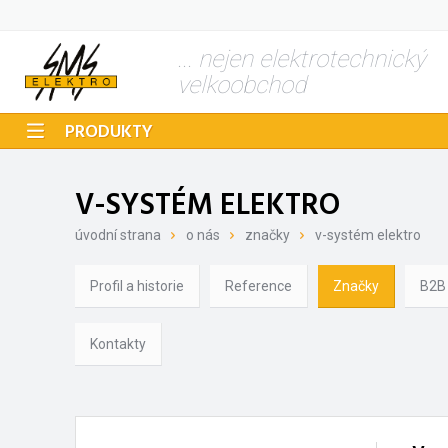
... nejen elektrotechnický
velkoobchod
PRODUKTY
V-SYSTÉM ELEKTRO
úvodní strana
o nás
značky
v-systém elektro
Profil a historie
Reference
Značky
B2B
Kontakty