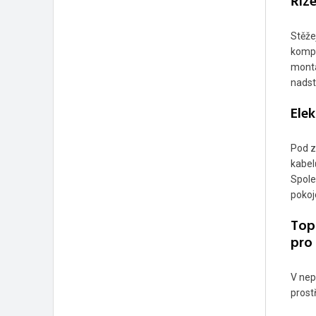
Říze
Stěže
kompl
montá
nadst
Ele
Pod z
kabel
Spole
pokoj
Top
pro
V nep
prost