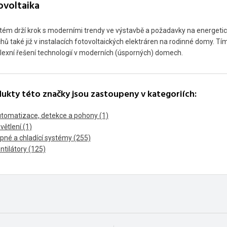
ovoltaika
tém drží krok s moderními trendy ve výstavbě a požadavky na energet
hů také již v instalacích fotovoltaických elektráren na rodinné domy. 
exní řešení technologií v moderních (úsporných) domech.
ukty této značky jsou zastoupeny v kategoriích:
tomatizace, detekce a pohony (1)
větlení (1)
pné a chladící systémy (255)
ntilátory (125)