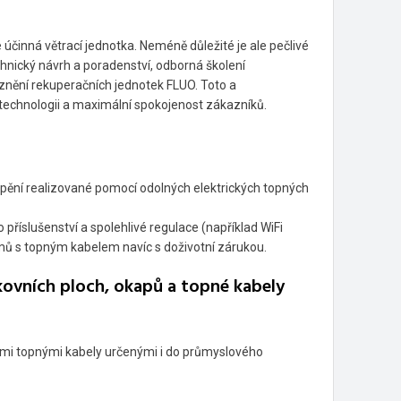
e účinná větrací jednotka. Neméně důležité je ale pečlivé
chnický návrh a poradenství, odborná školení
oznění rekuperačních jednotek FLUO. Toto a
í technologii a maximální spokojenost zákazníků.
pění realizované pomocí odolných elektrických topných
příslušenství a spolehlivé regulace (například WiFi
mů s topným kabelem navíc s doživotní zárukou.
kovních ploch, okapů a topné kabely
ními topnými kabely určenými i do průmyslového