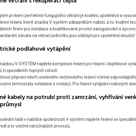
né větrání s rekuperací tepla
jním prvkem perfektně fungujícího větrání je kvalitní, spolehlivá a vysoc
exní řešení, které značka V-systém zákazníkům nabízí, a to: kvalitní te
žních firem pro instalace a kvalifikované prvotní zaregulování a zprov
andardní záruka na větrací jednotku jsou stěžejní pro spolehlivě sloužíc
ktrické podlahové vytápění
načkou V-SYSTÉM najdete komplexní řešení pro hlavní i doplňkové vytá
ů či speciálních topných rohoží.
čnost připraví návrh uceleného technického řešení včetně odpovídajícího 
ovými termostaty ovládané z mobilu). Pro hlavní vytápění rodinných do
né kabely na potrubí proti zamrzání, vyhřívání ven
 průmysl
oslední řadě v nabídce společnosti V-systém najdete řešení se speciál
ředí a to včetně náročnějších provozů.