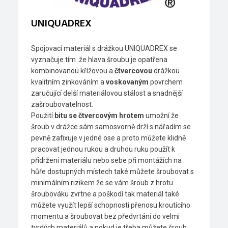
UNIQUADREX
Spojovací materiál s drážkou UNIQUADREX se
vyznačuje tím že hlava šroubu je opatřena
kombinovanou křížovou a
čtvercovou
drážkou
kvalitním zinkováním a
voskovaným
povrchem
zaručující delší materiálovou stálost a snadnější
zašroubovatelnost.
Použití
bitu se čtvercovým hrotem
umožní že
šroub v drážce sám samosvorně drží s nářadím se
pevně zafixuje v jedné ose a proto můžete klidně
pracovat jednou rukou a druhou ruku použít k
přidržení materiálu nebo sebe při montážích na
hůře dostupných místech také můžete šroubovat s
minimálním rizikem že se vám šroub z hrotu
šroubováku zvrtne a poškodí tak materiál také
můžete využít lepší schopnosti přenosu kroutícího
momentu a šroubovat bez předvrtání do velmi
tvrdých materiálů a pokud je třeba můžete šroub