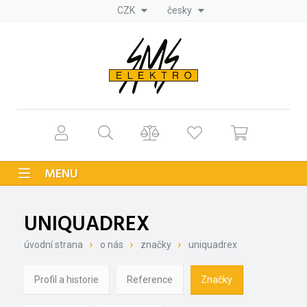
CZK
česky
MENU
UNIQUADREX
úvodní strana
o nás
značky
uniquadrex
Profil a historie
Reference
Značky