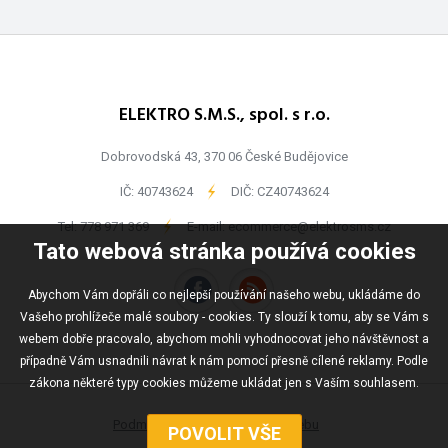
ELEKTRO S.M.S., spol. s r.o.
Dobrovodská 43, 370 06 České Budějovice
IČ: 40743624
-
DIČ: CZ40743624
Tel:
778 971 369
-
E-mail:
ecommerce@elektrosms.cz
Tato webová stránka používá cookies
Abychom Vám dopřáli co nejlepší používání našeho webu, ukládáme do
Vašeho prohlížeče malé soubory - cookies. Ty slouží k tomu, aby se Vám s
webem dobře pracovalo, abychom mohli vyhodnocovat jeho návštěvnost a
případně Vám usnadnili návrat k nám pomocí přesně cílené reklamy. Podle
zákona některé typy cookies můžeme ukládat jen s Vaším souhlasem.
Podmínky užívání
Mapa webu