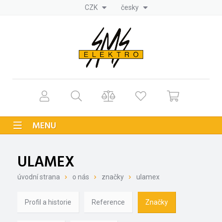
CZK
česky
MENU
ULAMEX
úvodní strana
o nás
značky
ulamex
Profil a historie
Reference
Značky