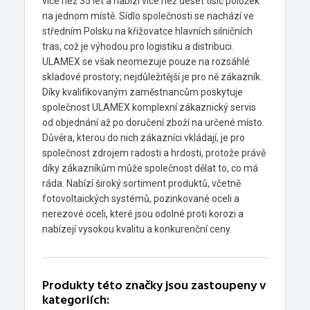
více než 35 let a nabízí více než deset tisíc položek
na jednom místě. Sídlo společnosti se nachází ve
středním Polsku na křižovatce hlavních silničních
tras, což je výhodou pro logistiku a distribuci.
ULAMEX se však neomezuje pouze na rozsáhlé
skladové prostory; nejdůležitější je pro ně zákazník.
Díky kvalifikovaným zaměstnancům poskytuje
společnost ULAMEX komplexní zákaznický servis
od objednání až po doručení zboží na určené místo.
Důvěra, kterou do nich zákazníci vkládají, je pro
společnost zdrojem radosti a hrdosti, protože právě
díky zákazníkům může společnost dělat to, co má
ráda. Nabízí široký sortiment produktů, včetně
fotovoltaických systémů, pozinkované oceli a
nerezové oceli, které jsou odolné proti korozi a
nabízejí vysokou kvalitu a konkurenční ceny.
Produkty této značky jsou zastoupeny v
kategoriích: