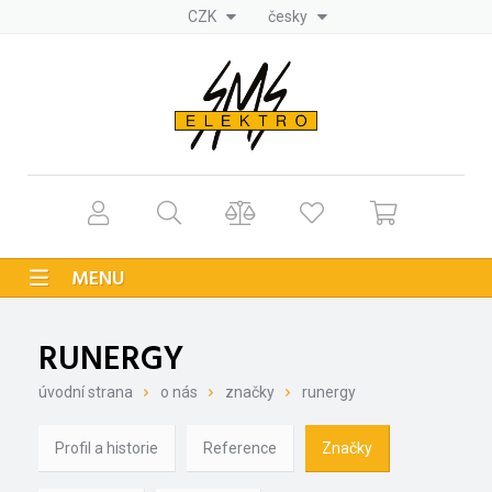
CZK
česky
MENU
RUNERGY
úvodní strana
o nás
značky
runergy
Profil a historie
Reference
Značky