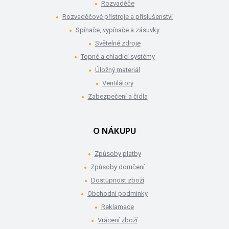
Rozvaděče
Rozvaděčové přístroje a příslušenství
Spínače, vypínače a zásuvky
Světelné zdroje
Topné a chladící systémy
Úložný materiál
Ventilátory
Zabezpečení a čidla
O NÁKUPU
Způsoby platby
Způsoby doručení
Dostupnost zboží
Obchodní podmínky
Reklamace
Vrácení zboží