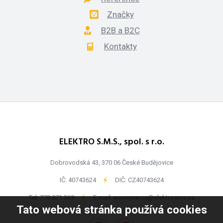
Značky
B2B a B2C
Kontakty
ELEKTRO S.M.S., spol. s r.o.
Dobrovodská 43, 370 06 České Budějovice
IČ: 40743624
-
DIČ: CZ40743624
Tel:
778 971 369
-
E-mail:
ecommerce@elektrosms.cz
Tato webová stránka používá cookies