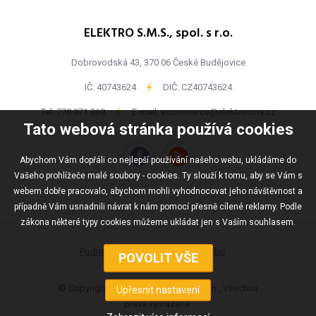
ELEKTRO S.M.S., spol. s r.o.
Dobrovodská 43, 370 06 České Budějovice
IČ: 40743624
-
DIČ: CZ40743624
Tel:
778 971 369
-
E-mail:
ecommerce@elektrosms.cz
Tato webová stránka používá cookies
Abychom Vám dopřáli co nejlepší používání našeho webu, ukládáme do
Vašeho prohlížeče malé soubory - cookies. Ty slouží k tomu, aby se Vám s
webem dobře pracovalo, abychom mohli vyhodnocovat jeho návštěvnost a
případně Vám usnadnili návrat k nám pomocí přesně cílené reklamy. Podle
zákona některé typy cookies můžeme ukládat jen s Vaším souhlasem.
Podmínky užívání
Mapa webu
© Copyright ELEKTRO S.M.S., spol s r.o., Všechna
práva vyhrazena.