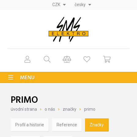
CZK
česky
MENU
PRIMO
úvodní strana
o nás
značky
primo
Profil a historie
Reference
Značky