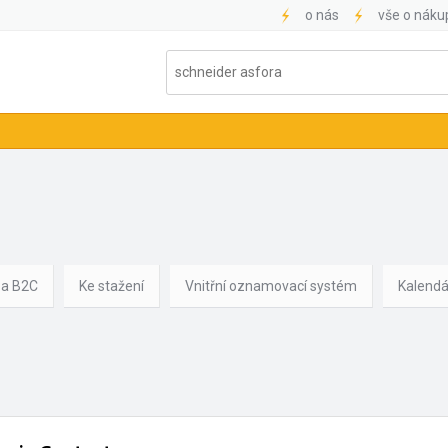
o nás
vše o náku
 a B2C
Ke stažení
Vnitřní oznamovací systém
Kalendá