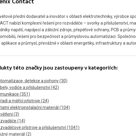
enix Contact
větově přední dodavatel a inovátor v oblasti elektrotechniky, výrobce 
CT nabízí komplexní řešení pro rozváděče – svorky a příslušenství, mater
dníky napětí, napájecí a záložní zdroje, přepěťové ochrany, PCB a prům
romobilů, řešení pro bezpečnost a průmyslovou automatizaci. Společnost
 aplikace a průmysl, převážně v oblasti energetiky, infrastruktury a aut
ukty této značky jsou zastoupeny v kategoriích:
tomatizace, detekce a pohony (30)
bely, vodiče a příslušenství (42)
munikace (351)
řadí a měřící přístroje (24)
tatní elektroinstalační materiál (104)
větlení (3)
zvaděče (14)
zvaděčové přístroje a příslušenství (1041)
ožný materiál (2)