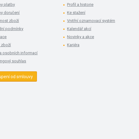
y platby
Profil a historie
y doručení
Ke stažení
nost zboží
Vnitřní oznamovací systém
ní podmínky
Kalendář akcí
mace
Novinky a akce
 zboží
Kariéra
a osobních informací
ingový souhlas
upení od smlouvy