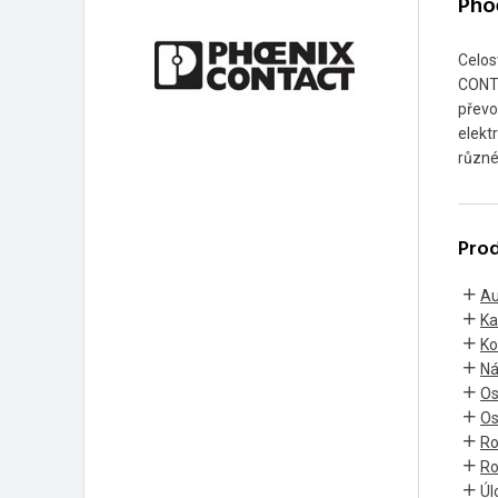
Pho
Celos
CONTA
převo
elekt
různé
Prod
Au
Ka
Ko
Ná
Os
Os
Ro
Ro
Úl