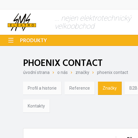
... nejen elektrotechnický
velkoobchod
PRODUKTY
PHOENIX CONTACT
úvodní strana
o nás
značky
phoenix contact
Profil a historie
Reference
Značky
B2B
Kontakty