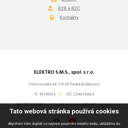
B2B a B2C
Kontakty
ELEKTRO S.M.S., spol. s r.o.
Dobrovodská 43, 370 06 České Budějovice
IČ: 40743624
-
DIČ: CZ40743624
Tel:
778 971 369
-
E-mail:
ecommerce@elektrosms.cz
Tato webová stránka používá cookies
Abychom Vám dopřáli co nejlepší používání našeho webu, ukládáme do