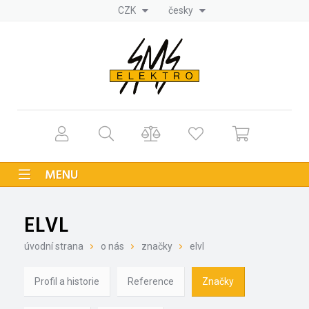
CZK
česky
MENU
ELVL
úvodní strana
o nás
značky
elvl
Profil a historie
Reference
Značky