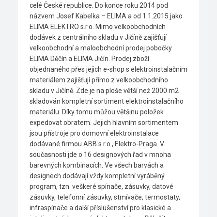
celé České republice. Do konce roku 2014 pod
názvem Josef Kabelka – ELIMA a od 1.1.2015 jako
ELIMA ELEKTRO s.r.o. Mimo velkoobchodních
dodávek z centrálního skladu v Jičíně zajišťují
velkoobchodní a maloobchodní prodej pobočky
ELIMA Děčín a ELIMA Jičín. Prodej zboží
objednaného přes jejich e-shop s elektroinstalačním
materiálem zajišťují přímo z velkoobchodního
skladu v Jičíně. Zde je na ploše větší než 2000 m2
skladován kompletní sortiment elektroinstalačního
materiálu. Díky tomu můžou většinu položek
expedovat obratem. Jejich hlavním sortimentem
jsou přístroje pro domovní elektroinstalace
dodávané firmou ABB s.r.o., Elektro-Praga. V
současnosti jde o 16 designových řad v mnoha
barevných kombinacích. Ve všech barvách a
designech dodávají vždy kompletní vyráběný
program, tzn. veškeré spínače, zásuvky, datové
zásuvky, telefonní zásuvky, stmívače, termostaty,
infraspínače a další příslušenství pro klasické a