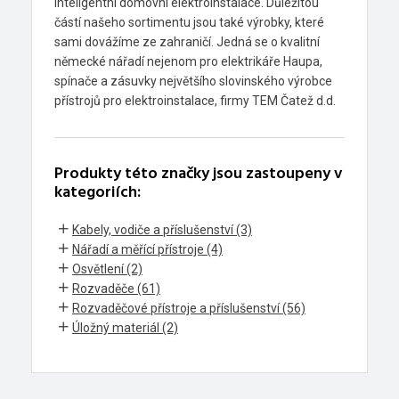
inteligentní domovní elektroinstalace. Důležitou
částí našeho sortimentu jsou také výrobky, které
sami dovážíme ze zahraničí. Jedná se o kvalitní
německé nářadí nejenom pro elektrikáře Haupa,
spínače a zásuvky největšího slovinského výrobce
přístrojů pro elektroinstalace, firmy TEM Čatež d.d.
Produkty této značky jsou zastoupeny v
kategoriích:
Kabely, vodiče a příslušenství (3)
Nářadí a měřící přístroje (4)
Osvětlení (2)
Rozvaděče (61)
Rozvaděčové přístroje a příslušenství (56)
Úložný materiál (2)