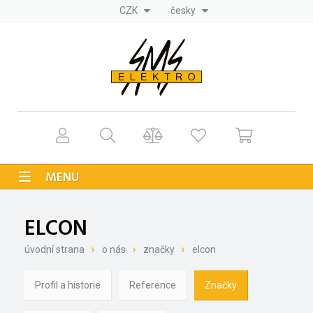
CZK
česky
MENU
ELCON
úvodní strana
o nás
značky
elcon
Profil a historie
Reference
Značky