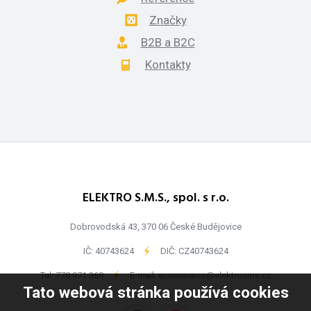
Značky
B2B a B2C
Kontakty
ELEKTRO S.M.S., spol. s r.o.
Dobrovodská 43, 370 06 České Budějovice
IČ: 40743624
-
DIČ: CZ40743624
Tel:
778 971 369
-
E-mail:
ecommerce@elektrosms.cz
Tato webová stránka používá cookies