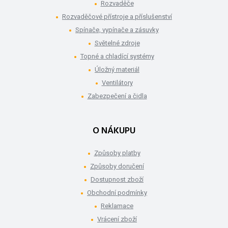
Rozvaděče
Rozvaděčové přístroje a příslušenství
Spínače, vypínače a zásuvky
Světelné zdroje
Topné a chladící systémy
Úložný materiál
Ventilátory
Zabezpečení a čidla
O NÁKUPU
Způsoby platby
Způsoby doručení
Dostupnost zboží
Obchodní podmínky
Reklamace
Vrácení zboží