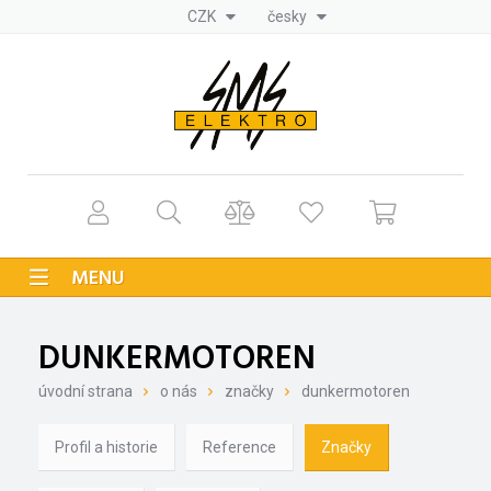
CZK
česky
MENU
DUNKERMOTOREN
úvodní strana
o nás
značky
dunkermotoren
Profil a historie
Reference
Značky