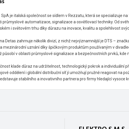
as
 SpA je italská společnost se sídlem v Rezzatu, která se specializuje na 
ti průmyslové automatizace, signalizace a osvětlovací techniky. Od svého
ském i světovém trhu díky důrazu na inovace, kvalitu a spolehlivost svý
na Detas zahrnuje několik divizí, z nichž nejvýznamnější je DTS – značk
la mezinárodní uznání díky špičkovým produktům používaným v divadlech,
ž působí v oblasti průmyslové signalizace a bezpečnostních prvků, kde n
čnost klade důraz na udržitelnost, technologický pokrok a individuální 
ojové oddělení i globální distribuční síť jí umožňují pružně reagovat na 
ředstavuje stabilního a inovativního partnera pro firmy hledající vysoce kv