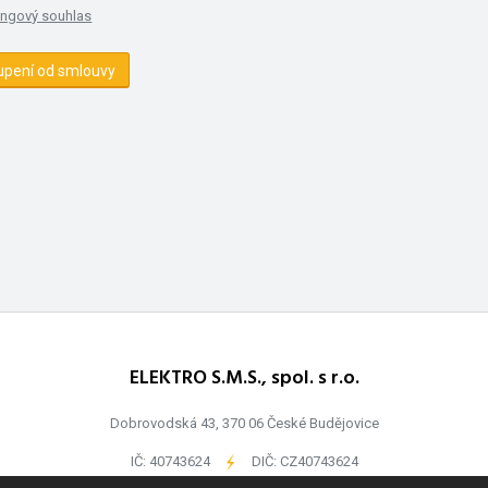
ingový souhlas
upení od smlouvy
ELEKTRO S.M.S., spol. s r.o.
Dobrovodská 43, 370 06 České Budějovice
IČ: 40743624
-
DIČ: CZ40743624