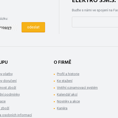
ELEKTRO S.M.S
Buďte s námi ve spojení na F
rázku:
UPU
O FIRMĚ
y platby
Profil a historie
y doručení
Ke stažení
nost zboží
Vnitřní oznamovací systém
ní podmínky
Kalendář akcí
mace
Novinky a akce
 zboží
Kariéra
a osobních informací