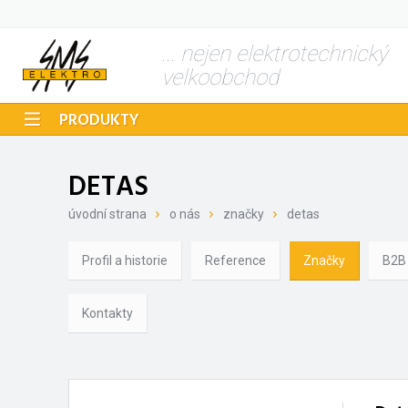
... nejen elektrotechnický
velkoobchod
PRODUKTY
DETAS
úvodní strana
o nás
značky
detas
Profil a historie
Reference
Značky
B2B
Kontakty