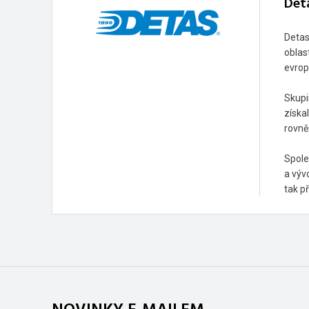
Det
Detas
oblas
evrop
Skupi
získa
rovně
Spole
a výv
tak p