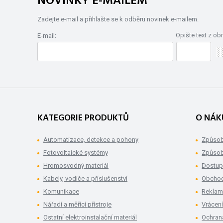
NOVINKY E-MAILEM
Zadejte e-mail a přihlašte se k odběru novinek e-mailem.
Opište text z ob
E-mail:
KATEGORIE PRODUKTŮ
O NÁK
Automatizace, detekce a pohony
Způsob
Fotovoltaické systémy
Způsob
Hromosvodný materiál
Dostup
Kabely, vodiče a příslušenství
Obchod
Komunikace
Rekla
Nářadí a měřící přístroje
Vrácení
Ostatní elektroinstalační materiál
Ochran