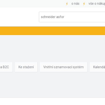
o nás
vše o náku
 a B2C
Ke stažení
Vnitřní oznamovací systém
Kalendá