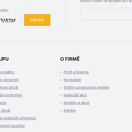
Buďte s námi ve spojení na F
rázku:
UPU
O FIRMĚ
y platby
Profil a historie
y doručení
Ke stažení
nost zboží
Vnitřní oznamovací systém
ní podmínky
Kalendář akcí
mace
Novinky a akce
 zboží
Kariéra
a osobních informací
ingový souhlas