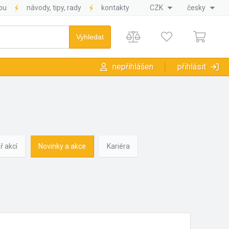
pu
návody, tipy, rady
kontakty
CZK
česky
nepřihlášen
přihlásit
ř akcí
Novinky a akce
Kariéra