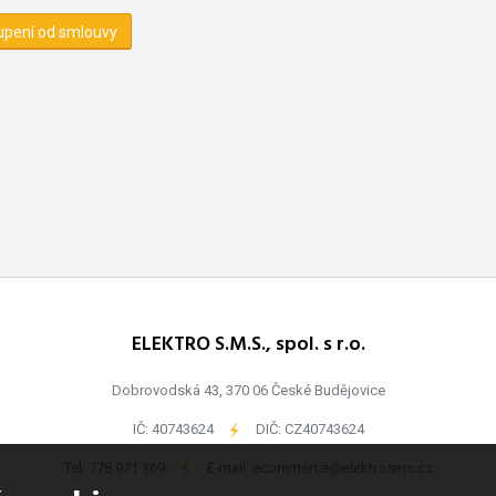
upení od smlouvy
ELEKTRO S.M.S., spol. s r.o.
Dobrovodská 43, 370 06 České Budějovice
IČ: 40743624
-
DIČ: CZ40743624
Tel:
778 971 369
-
E-mail:
ecommerce@elektrosms.cz