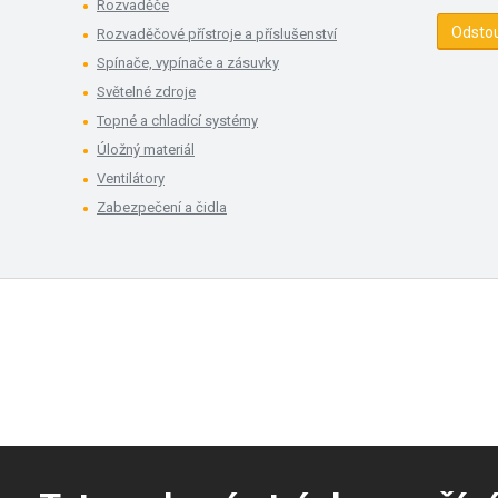
Rozvaděče
Odsto
Rozvaděčové přístroje a příslušenství
Spínače, vypínače a zásuvky
Světelné zdroje
Topné a chladící systémy
Úložný materiál
Ventilátory
Zabezpečení a čidla