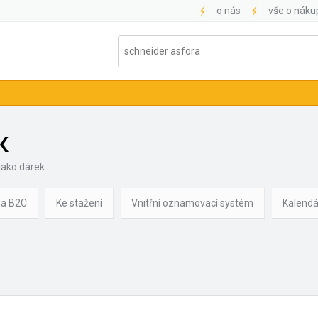
o nás
vše o náku
K
jako dárek
 a B2C
Ke stažení
Vnitřní oznamovací systém
Kalendá