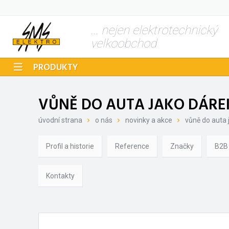
... nejen elektrotechnický
velkoobchod
PRODUKTY
VŮNĚ DO AUTA JAKO DÁRE
úvodní strana
o nás
novinky a akce
vůně do auta 
Profil a historie
Reference
Značky
B2B
Kontakty