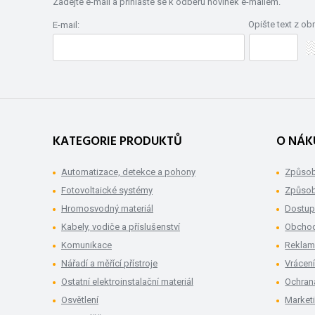
Zadejte e-mail a přihlašte se k odběru novinek e-mailem.
Opište text z ob
E-mail:
KATEGORIE PRODUKTŮ
O NÁK
Automatizace, detekce a pohony
Způsob
Fotovoltaické systémy
Způsob
Hromosvodný materiál
Dostup
Kabely, vodiče a příslušenství
Obchod
Komunikace
Rekla
Nářadí a měřící přístroje
Vrácení
Ostatní elektroinstalační materiál
Ochran
Osvětlení
Market