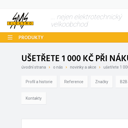
... nejen elektrotechnický
velkoobchod
PRODUKTY
UŠETŘETE 1 000 KČ PŘI NÁ
úvodní strana
o nás
novinky a akce
ušetřete 1 00
Profil a historie
Reference
Značky
B2B
Kontakty