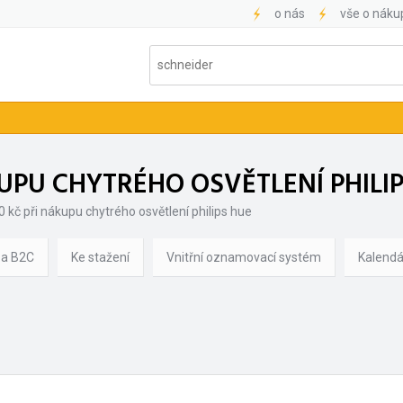
o nás
vše o náku
KUPU CHYTRÉHO OSVĚTLENÍ PHILI
0 kč při nákupu chytrého osvětlení philips hue
 a B2C
Ke stažení
Vnitřní oznamovací systém
Kalendá