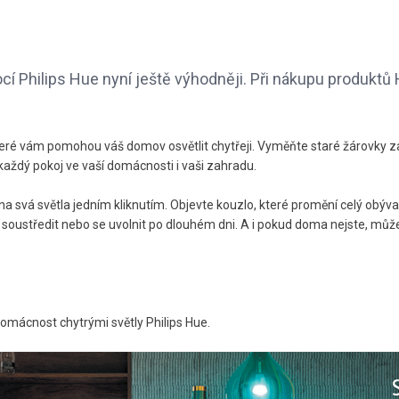
í Philips Hue nyní ještě výhodněji. Při nákupu produktů
 které vám pomohou váš domov osvětlit chytřeji. Vyměňte staré žárovky 
o každý pokoj ve vaší domácnosti i vaši zahradu.
a svá světla jedním kliknutím. Objevte kouzlo, které promění celý obýva
 soustředit nebo se uvolnit po dlouhém dni. A i pokud doma nejste, můž
domácnost chytrými světly Philips Hue.