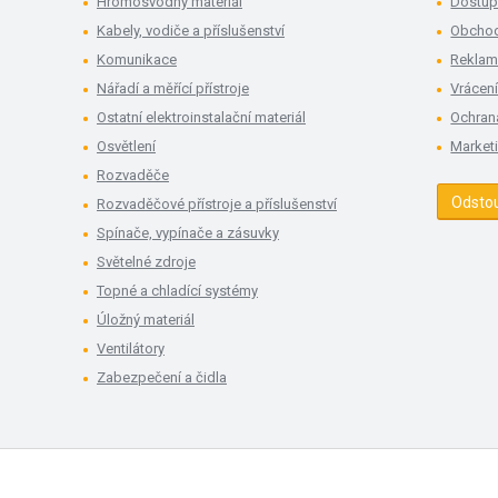
Hromosvodný materiál
Dostup
Kabely, vodiče a příslušenství
Obchod
Komunikace
Rekla
Nářadí a měřící přístroje
Vrácení
Ostatní elektroinstalační materiál
Ochran
Osvětlení
Market
Rozvaděče
Odsto
Rozvaděčové přístroje a příslušenství
Spínače, vypínače a zásuvky
Světelné zdroje
Topné a chladící systémy
Úložný materiál
Ventilátory
Zabezpečení a čidla