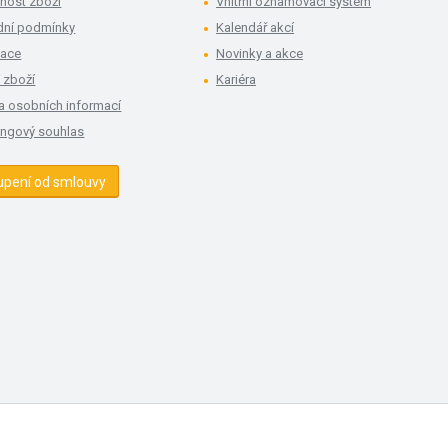
nost zboží
Vnitřní oznamovací systém
ní podmínky
Kalendář akcí
mace
Novinky a akce
 zboží
Kariéra
a osobních informací
ingový souhlas
upení od smlouvy