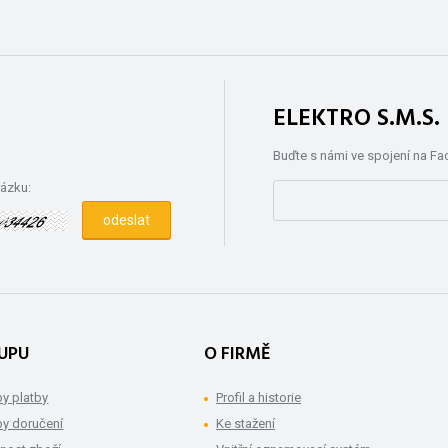
ELEKTRO S.M.S
Buďte s námi ve spojení na F
rázku:
UPU
O FIRMĚ
y platby
Profil a historie
y doručení
Ke stažení