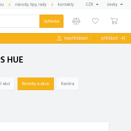
pu
návody, tipy, rady
kontakty
CZK
česky
nepřihlášen
přihlásit
PS HUE
ř akcí
Novinky a akce
Kariéra