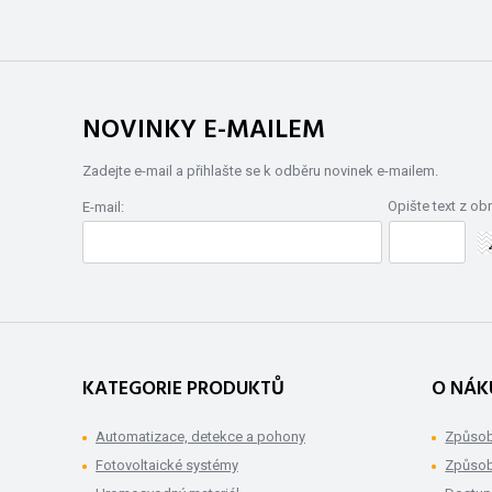
NOVINKY E-MAILEM
Zadejte e-mail a přihlašte se k odběru novinek e-mailem.
Opište text z ob
E-mail:
KATEGORIE PRODUKTŮ
O NÁK
Automatizace, detekce a pohony
Způsob
Fotovoltaické systémy
Způsob