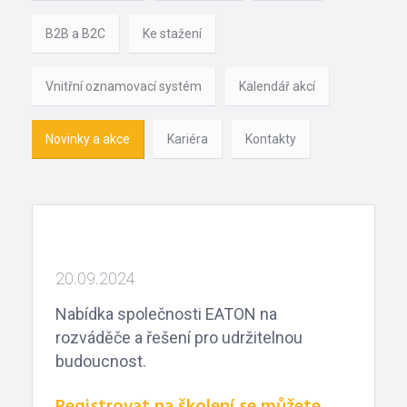
B2B a B2C
Ke stažení
Vnitřní oznamovací systém
Kalendář akcí
Novinky a akce
Kariéra
Kontakty
20.09.2024
Nabídka společnosti EATON na
rozváděče a řešení pro udržitelnou
budoucnost.
Registrovat na školení se můžete