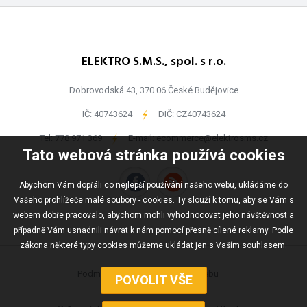
ELEKTRO S.M.S., spol. s r.o.
Dobrovodská 43, 370 06 České Budějovice
IČ: 40743624
-
DIČ: CZ40743624
Tel:
778 971 369
-
E-mail:
ecommerce@elektrosms.cz
Tato webová stránka používá cookies
Abychom Vám dopřáli co nejlepší používání našeho webu, ukládáme do
Vašeho prohlížeče malé soubory - cookies. Ty slouží k tomu, aby se Vám s
webem dobře pracovalo, abychom mohli vyhodnocovat jeho návštěvnost a
případně Vám usnadnili návrat k nám pomocí přesně cílené reklamy. Podle
zákona některé typy cookies můžeme ukládat jen s Vaším souhlasem.
Podmínky užívání
Mapa webu