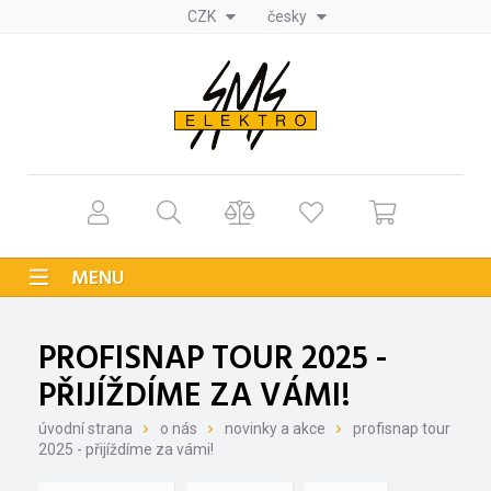
CZK
česky
MENU
PROFISNAP TOUR 2025 -
PŘIJÍŽDÍME ZA VÁMI!
úvodní strana
o nás
novinky a akce
profisnap tour
2025 - přijíždíme za vámi!