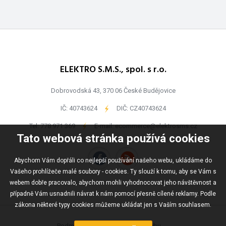
ELEKTRO S.M.S., spol. s r.o.
Dobrovodská 43, 370 06 České Budějovice
IČ: 40743624
-
DIČ: CZ40743624
Tel:
778 971 369
-
E-mail:
ecommerce@elektrosms.cz
Tato webová stránka používá cookies
Abychom Vám dopřáli co nejlepší používání našeho webu, ukládáme do
Vašeho prohlížeče malé soubory - cookies. Ty slouží k tomu, aby se Vám s
webem dobře pracovalo, abychom mohli vyhodnocovat jeho návštěvnost a
případně Vám usnadnili návrat k nám pomocí přesně cílené reklamy. Podle
zákona některé typy cookies můžeme ukládat jen s Vaším souhlasem.
Podmínky užívání
Mapa webu