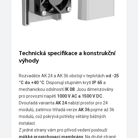
Technická specifikace a konstrukční
výhody
Rozvaděče AK 24 a AK 36 obstojí v teplotách
od -25
°C do +40 °C
. Disponují stupněm krytí
IP 65
a
mechanickou odolností
IK 08
. Jsou di­menzovány
pro provozní napětí
1000 V AC a 1500 V DC.
Dvou­řadá varianta
AK 24
nabízí prostor pro 24
modulů, zatímco třířadá verze
AK 36
pojme až 36
modulů, což pokrývá potřeby většiny běžných
instalací.
Z jedné strany vám pro přívod vedení poslouží
měkké propichovací membrány
. Na druhé straně