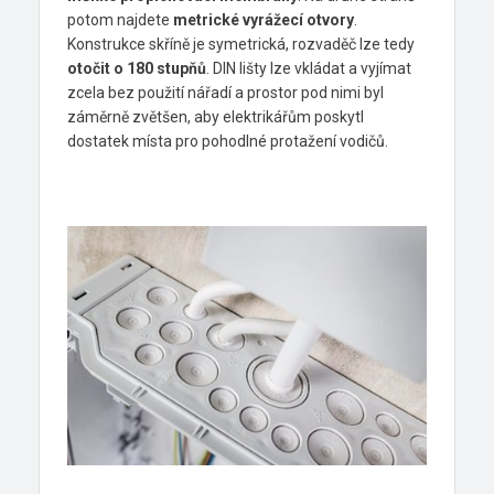
potom najdete
metrické vyrážecí otvory
.
Konstrukce skříně je symetrická, rozvaděč lze tedy
otočit o 180 stupňů
. DIN lišty lze vkládat a vyjímat
zcela bez použití nářadí a prostor pod nimi byl
záměrně zvětšen, aby elektrikářům poskytl
dostatek místa pro pohodlné protažení vodi­čů.