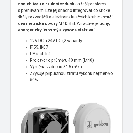
spolehlivou cirkulaci vzduchu
a řeší problémy
s přehříváním. Lze jej snadno integrovat do široké
škály rozvaděčů a elektroinstalačních krabic -
stačí
dva metrické otvory M40
. BEL Air active je
tichý,
energeticky úsporný a vysoce efektivní
.
12V DC a 24V DC (2 varianty)
IP55, IK07
UV stabilní
Pro otvor o průměru 40 mm (M40)
Výměna vzduchu 31.6 m³/h
Zvyšuje přípustnou ztrátu výkonu nejméně o
50%