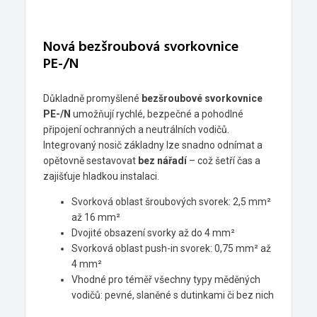
Nová bezšroubová svorkovnice
PE-/N
Důkladně promyšlené
bezšroubové svorkovnice
PE-/N
umožňují rychlé, bezpečné a pohodlné
připojení ochranných a neutrálních vodičů.
Integrovaný nosič základny lze snadno odnímat a
opětovně sestavovat
bez nářadí
– což šetří čas a
zajišťuje hladkou instalaci.
Svorková oblast šroubových svorek: 2,5 mm²
až 16 mm²
Dvojité obsazení svorky až do 4 mm²
Svorková oblast push-in svorek: 0,75 mm² až
4 mm²
Vhodné pro téměř všechny typy měděných
vodičů: pevné, slaněné s dutinkami či bez nich