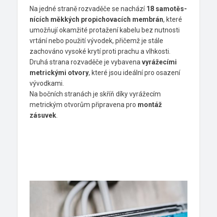
Na jedné straně rozvaděče se nachází
18
samotěs­
nících měkkých
propichovacích mem­brán
, které
umožňují okamžité protažení kabelu bez nutnosti
vrtání nebo použití vý­vodek, přičemž je stále
zachováno vysoké krytí proti prachu a vlhkosti.
Druhá strana rozvaděče je vybavena
vyrážecími
metrickými otvo­ry
, které jsou ideální pro osazení
vývodkami.
Na bočních stranách je skříň díky vyrážecím
metrickým otvorům připravena pro
montáž
zásuvek
.