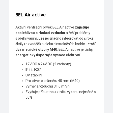
BEL Air active
Aktivní ventilační prvek BEL Air active
zajišťuje
spolehlivou cirkulaci vzduchu
a řeší problémy
s přehříváním. Lze jej snadno integrovat do široké
škály rozvaděčů a elektroinstalačních krabic -
stačí
dva metrické otvory M40
. BEL Air active je
tichý,
energeticky úsporný a vysoce efektivní
.
12V DC a 24V DC (2 varianty)
IP55, IK07
UV stabilní
Pro otvor o průměru 40 mm (M40)
Výměna vzduchu 31.6 m³/h
Zvyšuje přípustnou ztrátu výkonu nejméně o
50%