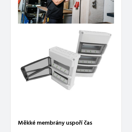
Měkké membrány uspoří čas