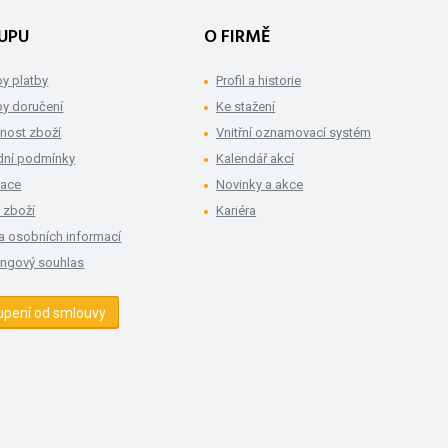
UPU
O FIRMĚ
y platby
Profil a historie
y doručení
Ke stažení
nost zboží
Vnitřní oznamovací systém
ní podmínky
Kalendář akcí
mace
Novinky a akce
 zboží
Kariéra
a osobních informací
ingový souhlas
upení od smlouvy