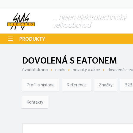
... nejen elektrotechnický
velkoobchod
PRODUKTY
DOVOLENÁ S EATONEM
úvodní strana
o nás
novinky a akce
dovolená s e
Profil a historie
Reference
Značky
B2B
Kontakty