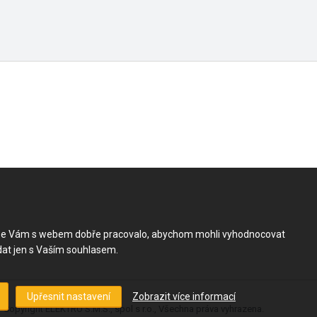
by se Vám s webem dobře pracovalo, abychom mohli vyhodnocovat
dat jen s Vaším souhlasem.
 Copyright ELEKTRO S.M.S., spol s r.o., Všechna práva vyhrazena.