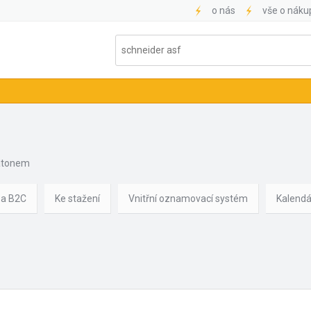
o nás
vše o náku
atonem
 a B2C
Ke stažení
Vnitřní oznamovací systém
Kalendá