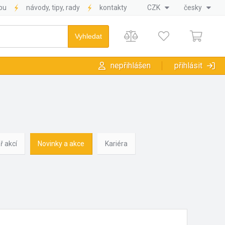
pu
návody, tipy, rady
kontakty
CZK
česky
nepřihlášen
přihlásit
ř akcí
Novinky a akce
Kariéra