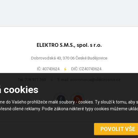
ELEKTRO S.M.S., spol. s r.o.
Dobrovodská 43, 370 06 České Budějovice
IČ: 40743624
-
DIČ: CZ40743624
Tel:
778 971 369
-
E-mail:
ecommerce@elektrosms.cz
á cookies
me do Vašeho prohlížeče malé soubory - cookies. Ty slouží k tomu, a
přesně cílené reklamy. Podle zákona některé typy cookies můžeme uklá
©