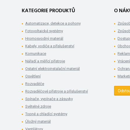
KATEGORIE PRODUKTŮ
O NÁK
Automatizace, detekce a pohony
Způsob
Fotovoltaické systémy
Způsob
Hromosvodný materiál
Dostup
Kabely, vodiče a příslušenství
Obchod
Komunikace
Rekla
Nářadí a měřící přístroje
Vrácení
Ostatní elektroinstalační materiál
Ochran
Osvětlení
Market
Rozvaděče
Odsto
Rozvaděčové přístroje a příslušenství
Spínače, vypínače a zásuvky
Světelné zdroje
Topné a chladící systémy
Úložný materiál
Ventilátory