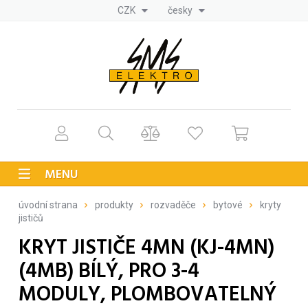
CZK
česky
MENU
úvodní strana
produkty
rozvaděče
bytové
kryty
jističů
KRYT JISTIČE 4MN (KJ-4MN)
(4MB) BÍLÝ, PRO 3-4
MODULY, PLOMBOVATELNÝ