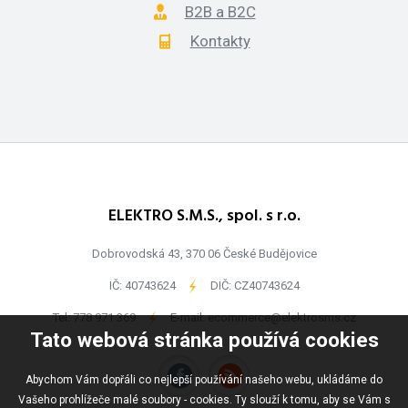
B2B a B2C
Kontakty
ELEKTRO S.M.S., spol. s r.o.
Dobrovodská 43, 370 06 České Budějovice
IČ: 40743624
-
DIČ: CZ40743624
Tel:
778 971 369
-
E-mail:
ecommerce@elektrosms.cz
Tato webová stránka používá cookies
Abychom Vám dopřáli co nejlepší používání našeho webu, ukládáme do
Vašeho prohlížeče malé soubory - cookies. Ty slouží k tomu, aby se Vám s