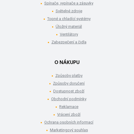
Spínače, vypínače a zásuvky
Světelné zdroje
Topné a chladící systémy
Úložný materiál
Ventilátory
Zabezpečení a čidla
O NÁKUPU
Způsoby platby
Způsoby doručení
Dostupnost zboží
Obchodní podmínky
Reklamace
Vrácení zboží
Ochrana osobních informací
Marketingový souhlas