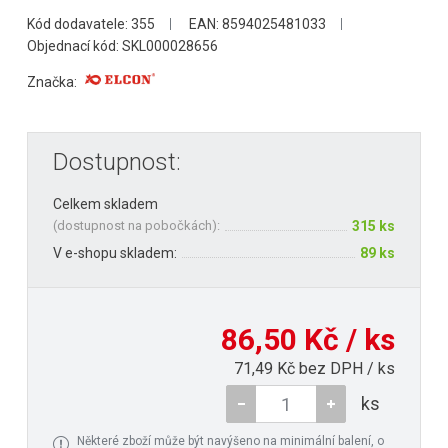
Kód dodavatele: 355
EAN: 8594025481033
Objednací kód: SKL000028656
Značka:
Dostupnost:
Celkem skladem
(
dostupnost na pobočkách
):
315 ks
V e-shopu skladem:
89 ks
86,50 Kč / ks
71,49 Kč bez DPH / ks
ks
Některé zboží může být navýšeno na minimální balení, o