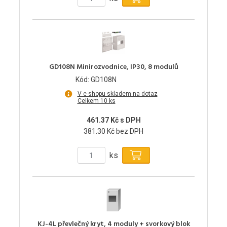
GD108N Minirozvodnice, IP30, 8 modulů
Kód: GD108N
V e-shopu skladem na dotaz
Celkem 10 ks
461.37 Kč s DPH
381.30 Kč bez DPH
ks
KJ-4L převlečný kryt, 4 moduly + svorkový blok