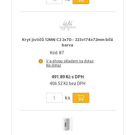
Kryt jističů 12MN C2 2x7D - 223x174x72mm bílá
barva
Kód: 87
V e-shopu skladem na dotaz
Na dotaz
491.89 Kč s DPH
406.52 Kč bez DPH
ks