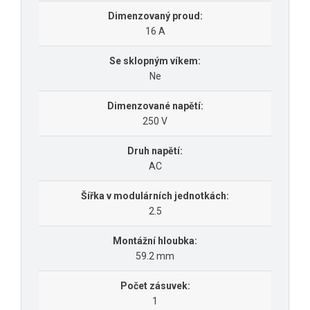
Dimenzovaný proud:
16 A
Se sklopným víkem:
Ne
Dimenzované napětí:
250 V
Druh napětí:
AC
Šířka v modulárních jednotkách:
2.5
Montážní hloubka:
59.2 mm
Počet zásuvek:
1