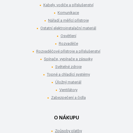
Kabely, vodiče a příslušenství
Komunikace
Nářadí a měřící přístroje
Ostatní elektroinstalační materiál
Osvětlení
Rozvaděče
Rozvaděčové přístroje a příslušenství
Spínače, vypínače a zásuvky
Světelné zdroje
Topné a chladící systémy
Úložný materiál
Ventilátory
Zabezpečení a čidla
O NÁKUPU
Způsoby platby