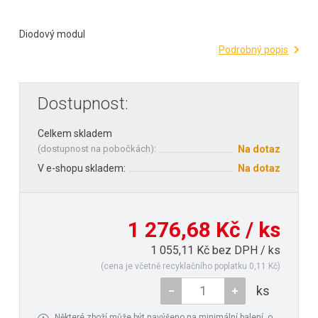
Diodový modul
Podrobný popis
Dostupnost:
Celkem skladem
(
dostupnost na pobočkách
):
Na dotaz
V e-shopu skladem:
Na dotaz
1 276,68 Kč / ks
1 055,11 Kč bez DPH / ks
(cena je včetně recyklačního poplatku 0,11 Kč)
ks
Některé zboží může být navýšeno na minimální balení, o