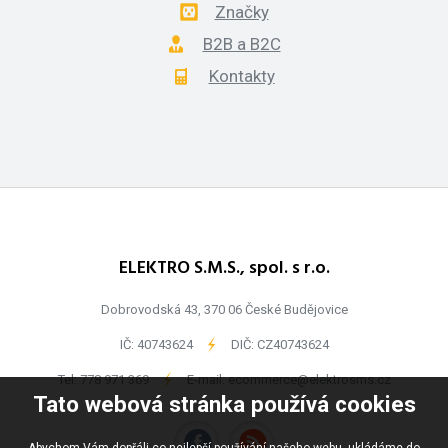
Značky
B2B a B2C
Kontakty
ELEKTRO S.M.S., spol. s r.o.
Dobrovodská 43, 370 06 České Budějovice
IČ: 40743624
-
DIČ: CZ40743624
Tel:
778 971 369
-
E-mail:
ecommerce@elektrosms.cz
Tato webová stránka používá cookies