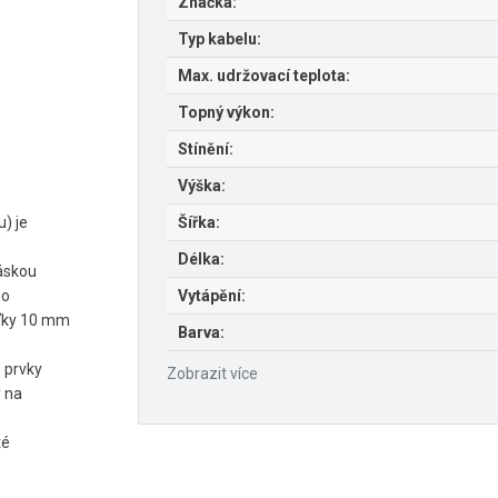
Značka:
Typ kabelu:
Max. udržovací teplota:
Topný výkon:
Stínění:
Výška:
) je
Šířka:
Délka:
páskou
 o
Vytápění:
šťky 10 mm
Barva:
é prvky
Zobrazit více
 na
té