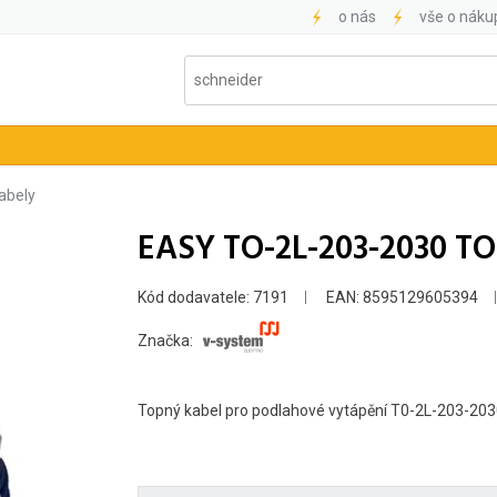
o nás
vše o náku
abely
EASY TO-2L-203-2030 T
Kód dodavatele: 7191
EAN: 8595129605394
Značka:
Topný kabel pro podlahové vytápění T0-2L-203-203