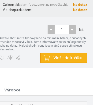
Celkem skladem
(
dostupnost na pobočkách
):
Na dotaz
V e-shopu skladem:
Na dotaz
ks
Některé zboží může být navýšeno na minimální balení, o případných
změnách množství Vás budeme informovat v potvrzení objednávky
nebo na dotaz. Maloobchodní ceny jsou platné pouze při nákupu
přes e-shop.
Vložit do košíku
Výrobce