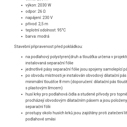
výkon: 2030 W
odpor: 26 Ω
napájení: 230 V
přívod: 2,5 m
teplotní odolnost: 95°C
barva: modrá
Stavební připravenost před pokládkou:
na podlahový polystyren(druh a tloušťka určena v projektu
instalovaná separační fólie
jednotlivé pásy separační fólie jsou spojeny samolepící 
po obvodu místnosti je instalován obvodový dilatační pás
minimální tloušťce 8 mm (doporučení: dilatační pás tlou
s plastovým límcem)
husí krky pro podlahová čidla a studené přívody pro topn
procházejí obvodovým dilatačním pásem a jsou položeny
separační fólii
prostupy okolo husích krků jsou zajištěny proti zatečení li
podlahové směsi