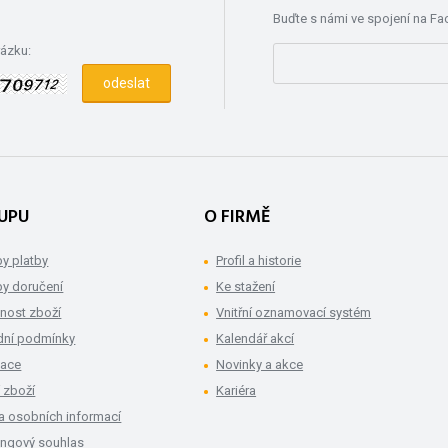
Buďte s námi ve spojení na F
rázku:
UPU
O FIRMĚ
y platby
Profil a historie
y doručení
Ke stažení
nost zboží
Vnitřní oznamovací systém
ní podmínky
Kalendář akcí
mace
Novinky a akce
 zboží
Kariéra
a osobních informací
ingový souhlas