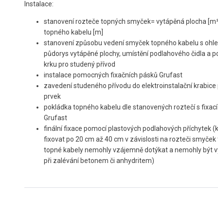
Instalace:
stanovení rozteče topných smyček= vytápěná plocha [m²
topného kabelu [m]
stanovení způsobu vedení smyček topného kabelu s ohl
půdorys vytápěné plochy, umístění podlahového čidla a po
krku pro studený přívod
instalace pomocných fixačních pásků Grufast
zavedení studeného přívodu do elektroinstalační krabice
prvek
pokládka topného kabelu dle stanovených roztečí s fixac
Grufast
finální fixace pomocí plastových podlahových příchytek (
fixovat po 20 cm až 40 cm v závislosti na rozteči smyček 
topné kabely nemohly vzájemně dotýkat a nemohly být 
při zalévání betonem či anhydritem)