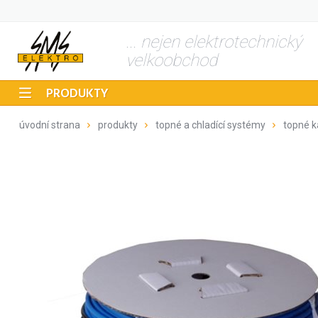
... nejen elektrotechnický
velkoobchod
PRODUKTY
úvodní strana
produkty
topné a chladící systémy
topné k