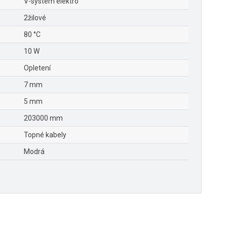
V-systém elektro
2žilové
80 °C
10 W
Opletení
7 mm
5 mm
203000 mm
Topné kabely
Modrá