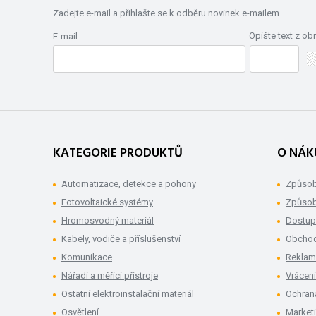
Zadejte e-mail a přihlašte se k odběru novinek e-mailem.
Opište text z ob
E-mail:
KATEGORIE PRODUKTŮ
O NÁK
Automatizace, detekce a pohony
Způsob
Fotovoltaické systémy
Způsob
Hromosvodný materiál
Dostup
Kabely, vodiče a příslušenství
Obchod
Komunikace
Rekla
Nářadí a měřící přístroje
Vrácení
Ostatní elektroinstalační materiál
Ochran
Osvětlení
Market