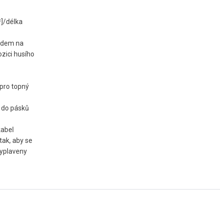
]/délka
edem na
zici husího
 pro topný
í do pásků
kabel
tak, aby se
vyplaveny