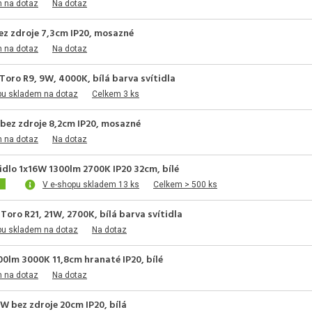
m na dotaz
Na dotaz
ez zdroje 7,3cm IP20, mosazné
m na dotaz
Na dotaz
Toro R9, 9W, 4000K, bílá barva svítidla
pu skladem na dotaz
Celkem 3 ks
bez zdroje 8,2cm IP20, mosazné
m na dotaz
Na dotaz
idlo 1x16W 1300lm 2700K IP20 32cm, bílé
V e-shopu skladem 13 ks
Celkem > 500 ks
Toro R21, 21W, 2700K, bílá barva svítidla
pu skladem na dotaz
Na dotaz
0lm 3000K 11,8cm hranaté IP20, bílé
m na dotaz
Na dotaz
W bez zdroje 20cm IP20, bílá