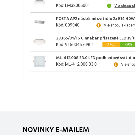
Kód: LM32006001
V e-shopu s
POSTA AP2 nástěnné svítidlo 2x E14 40W 
Kód: 009940
V e-shopu sklade
33365/31/16 Cinnabar přisazené LED svít
Kód: 915004570901
AKCE
-50%
ML-412.008.33.0 LED podhledové svítidlo 
Kód: ML-412.008.33.0
V e-sho
NOVINKY E-MAILEM