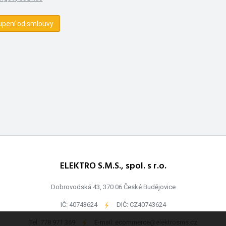
upení od smlouvy
ELEKTRO S.M.S., spol. s r.o.
Dobrovodská 43, 370 06 České Budějovice
IČ: 40743624
-
DIČ: CZ40743624
Tel:
778 971 369
-
E-mail:
ecommerce@elektrosms.cz