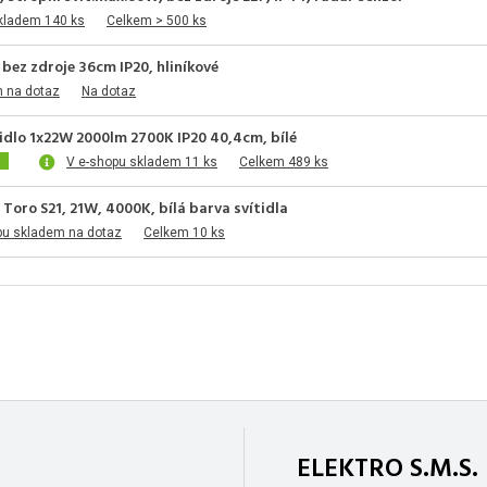
kladem 140 ks
Celkem > 500 ks
bez zdroje 36cm IP20, hliníkové
m na dotaz
Na dotaz
idlo 1x22W 2000lm 2700K IP20 40,4cm, bílé
V e-shopu skladem 11 ks
Celkem 489 ks
Toro S21, 21W, 4000K, bílá barva svítidla
pu skladem na dotaz
Celkem 10 ks
ELEKTRO S.M.S