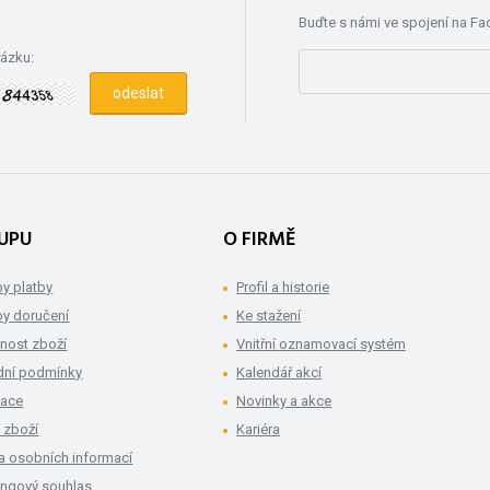
Buďte s námi ve spojení na F
rázku:
UPU
O FIRMĚ
y platby
Profil a historie
y doručení
Ke stažení
nost zboží
Vnitřní oznamovací systém
ní podmínky
Kalendář akcí
mace
Novinky a akce
 zboží
Kariéra
a osobních informací
ingový souhlas