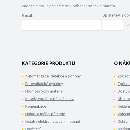
Zadejte e-mail a přihlašte se k odběru novinek e-mailem.
Opište text z ob
E-mail:
KATEGORIE PRODUKTŮ
O NÁK
Automatizace, detekce a pohony
Způsob
Fotovoltaické systémy
Způsob
Hromosvodný materiál
Dostup
Kabely, vodiče a příslušenství
Obchod
Komunikace
Rekla
Nářadí a měřící přístroje
Vrácení
Ostatní elektroinstalační materiál
Ochran
Osvětlení
Market