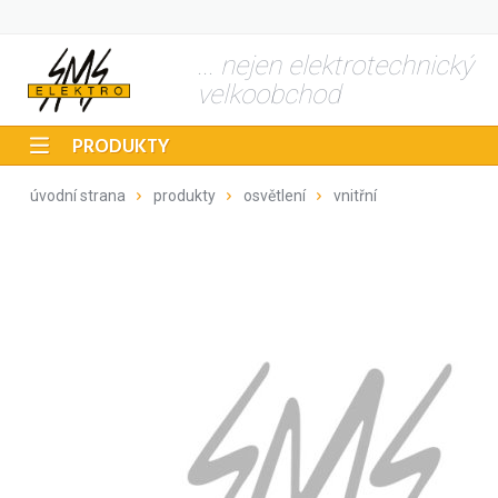
... nejen elektrotechnický
velkoobchod
PRODUKTY
úvodní strana
produkty
osvětlení
vnitřní