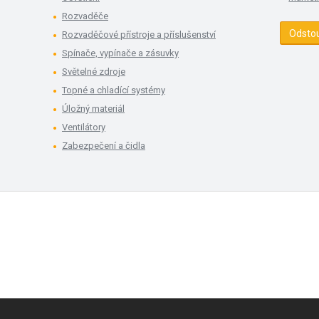
Rozvaděče
Odsto
Rozvaděčové přístroje a příslušenství
Spínače, vypínače a zásuvky
Světelné zdroje
Topné a chladící systémy
Úložný materiál
Ventilátory
Zabezpečení a čidla