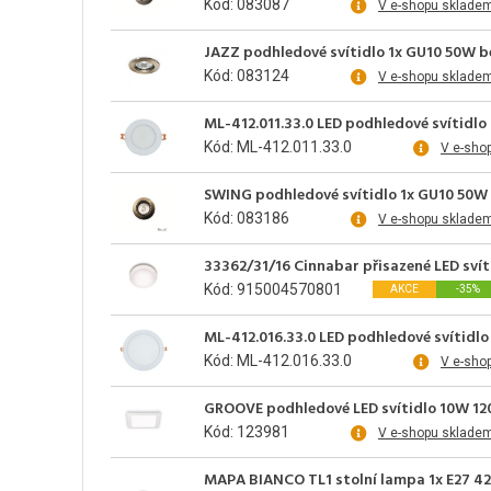
Kód: 083087
V e-shopu sklade
JAZZ podhledové svítidlo 1x GU10 50W b
Kód: 083124
V e-shopu sklade
ML-412.011.33.0 LED podhledové svítidlo 
Kód: ML-412.011.33.0
V e-sho
SWING podhledové svítidlo 1x GU10 50W 
Kód: 083186
V e-shopu sklade
33362/31/16 Cinnabar přisazené LED svít
Kód: 915004570801
AKCE
-35%
ML-412.016.33.0 LED podhledové svítidlo 
Kód: ML-412.016.33.0
V e-sho
GROOVE podhledové LED svítidlo 10W 120
Kód: 123981
V e-shopu sklade
MAPA BIANCO TL1 stolní lampa 1x E27 42