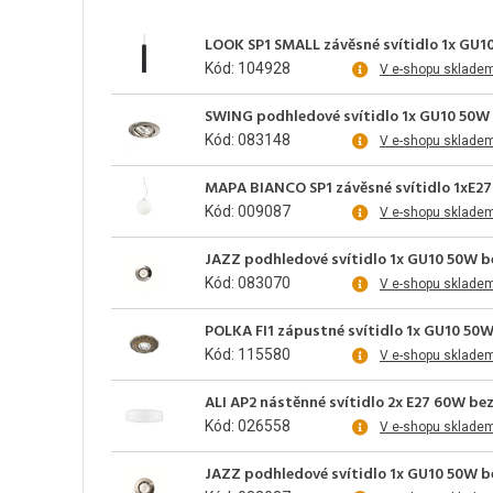
LOOK SP1 SMALL závěsné svítidlo 1x GU1
Kód: 104928
V e-shopu sklade
SWING podhledové svítidlo 1x GU10 50W b
Kód: 083148
V e-shopu sklade
MAPA BIANCO SP1 závěsné svítidlo 1xE27 
Kód: 009087
V e-shopu sklade
JAZZ podhledové svítidlo 1x GU10 50W b
Kód: 083070
V e-shopu sklade
POLKA FI1 zápustné svítidlo 1x GU10 50W
Kód: 115580
V e-shopu sklade
ALI AP2 nástěnné svítidlo 2x E27 60W bez
Kód: 026558
V e-shopu sklade
JAZZ podhledové svítidlo 1x GU10 50W be