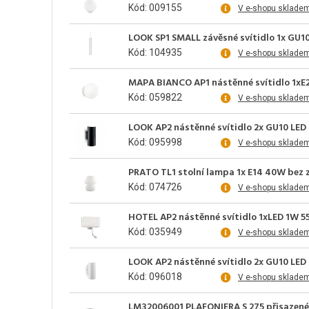
Kód: 009155
V e-shopu sklade
LOOK SP1 SMALL závěsné svítidlo 1x GU1
Kód: 104935
V e-shopu sklade
MAPA BIANCO AP1 nástěnné svítidlo 1xE2
Kód: 059822
V e-shopu sklade
LOOK AP2 nástěnné svítidlo 2x GU10 LED
Kód: 095998
V e-shopu sklade
PRATO TL1 stolní lampa 1x E14 40W bez z
Kód: 074726
V e-shopu sklade
HOTEL AP2 nástěnné svítidlo 1xLED 1W 5
Kód: 035949
V e-shopu sklade
LOOK AP2 nástěnné svítidlo 2x GU10 LED
Kód: 096018
V e-shopu sklade
LM32006001 PLAFONIERA S 275 přisazené, 