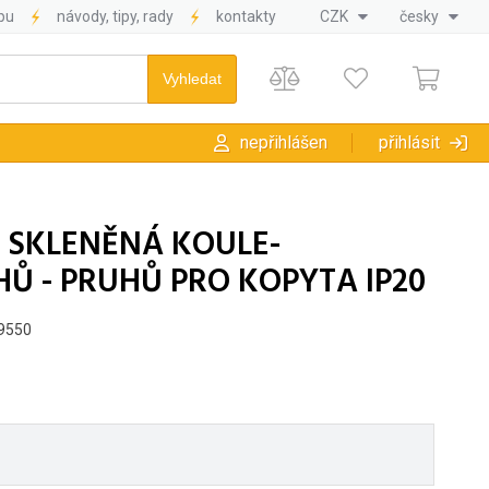
pu
návody, tipy, rady
kontakty
CZK
česky
nepřihlášen
přihlásit
L SKLENĚNÁ KOULE-
Ů - PRUHŮ PRO KOPYTA IP20
49550