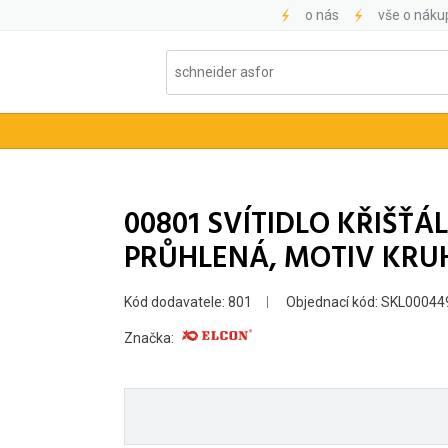
o nás
vše o náku
00801 SVÍTIDLO KŘIŠŤÁ
PRŮHLENÁ, MOTIV KRUH
Kód dodavatele: 801
Objednací kód: SKL0004
Značka: