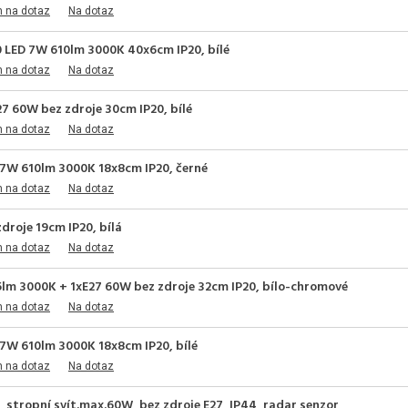
m na dotaz
Na dotaz
0 LED 7W 610lm 3000K 40x6cm IP20, bílé
m na dotaz
Na dotaz
7 60W bez zdroje 30cm IP20, bílé
m na dotaz
Na dotaz
 7W 610lm 3000K 18x8cm IP20, černé
m na dotaz
Na dotaz
droje 19cm IP20, bílá
m na dotaz
Na dotaz
5lm 3000K + 1xE27 60W bez zdroje 32cm IP20, bílo-chromové
m na dotaz
Na dotaz
 7W 610lm 3000K 18x8cm IP20, bílé
m na dotaz
Na dotaz
stropní svít.max.60W, bez zdroje E27, IP44, radar senzor