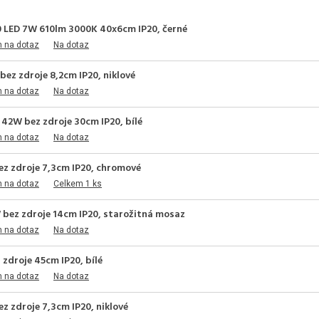
0 LED 7W 610lm 3000K 40x6cm IP20, černé
m na dotaz
Na dotaz
ez zdroje 8,2cm IP20, niklové
m na dotaz
Na dotaz
42W bez zdroje 30cm IP20, bílé
m na dotaz
Na dotaz
ez zdroje 7,3cm IP20, chromové
m na dotaz
Celkem 1 ks
 bez zdroje 14cm IP20, starožitná mosaz
m na dotaz
Na dotaz
 zdroje 45cm IP20, bílé
m na dotaz
Na dotaz
z zdroje 7,3cm IP20, niklové