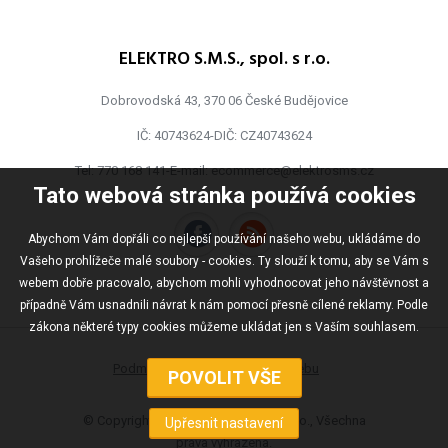
ELEKTRO S.M.S., spol. s r.o.
Dobrovodská 43, 370 06 České Budějovice
IČ: 40743624-DIČ: CZ40743624
Tel:
770 168 141
-E-mail:
ecommerce@elektrosms.cz
Tato webová stránka používá cookies
Abychom Vám dopřáli co nejlepší používání našeho webu, ukládáme do
Vašeho prohlížeče malé soubory - cookies. Ty slouží k tomu, aby se Vám s
webem dobře pracovalo, abychom mohli vyhodnocovat jeho návštěvnost a
případně Vám usnadnili návrat k nám pomocí přesně cílené reklamy. Podle
zákona některé typy cookies můžeme ukládat jen s Vaším souhlasem.
Podmínky užívání
Mapa webu
© Copyright ELEKTRO S.M.S., spol s r.o., Všechna
práva vyhrazena.