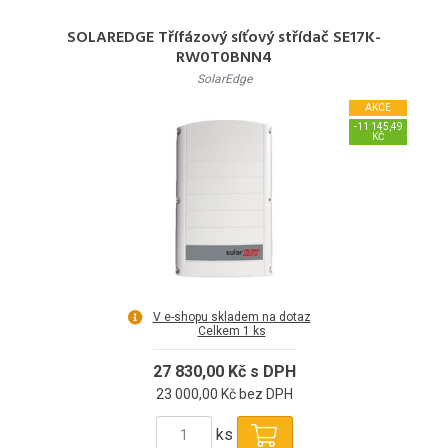
SOLAREDGE Třífázový síťový střídač SE17K-
RW0T0BNN4
SolarEdge
AKCE
-11 145,49
KČ
V e-shopu skladem na dotaz
Celkem 1 ks
27 830,00 Kč s DPH
23 000,00 Kč bez DPH
ks