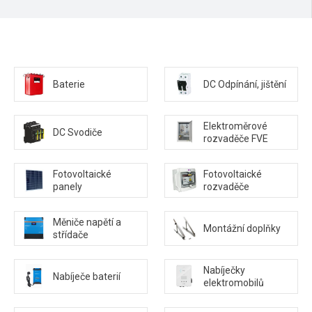
Baterie
DC Odpínání, jištění
Elektroměrové
DC Svodiče
rozvaděče FVE
Fotovoltaické
Fotovoltaické
panely
rozvaděče
Měniče napětí a
Montážní doplňky
střídače
Nabíječky
Nabíječe baterií
elektromobilů