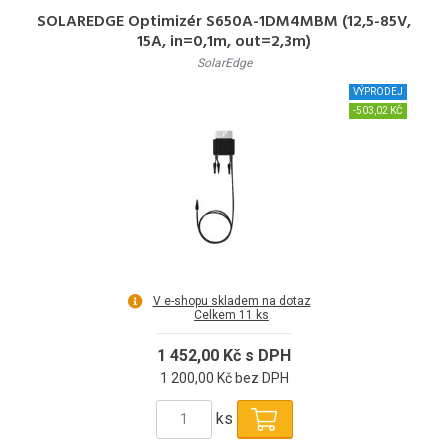
SOLAREDGE Optimizér S650A-1DM4MBM (12,5-85V,
15A, in=0,1m, out=2,3m)
SolarEdge
VÝPRODEJ
-503,02 KČ
V e-shopu skladem na dotaz
Celkem 11 ks
1 452,00 Kč s DPH
1 200,00 Kč bez DPH
ks