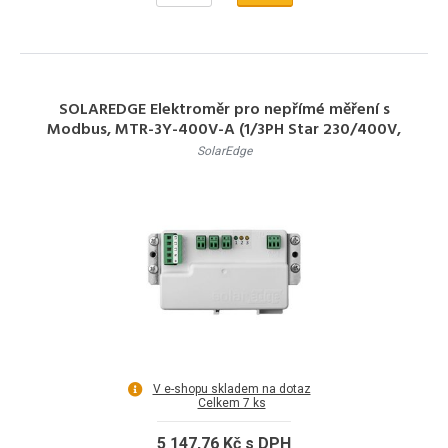
SOLAREDGE Elektroměr pro nepřímé měření s
Modbus, MTR-3Y-400V-A (1/3PH Star 230/400V,
DINRail-MB Ene
SolarEdge
V e-shopu skladem na dotaz
Celkem 7 ks
5 147,76 Kč s DPH