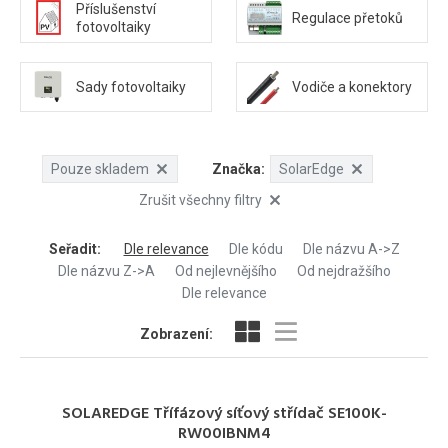
Příslušenství
Regulace přetoků
fotovoltaiky
Sady fotovoltaiky
Vodiče a konektory
Pouze skladem
Značka:
SolarEdge
Zrušit všechny filtry
Seřadit
:
Dle relevance
Dle kódu
Dle názvu A->Z
Dle názvu Z->A
Od nejlevnějšího
Od nejdražšího
Dle relevance
Zobrazení:
SOLAREDGE Třífázový síťový střídač SE100K-
RW00IBNM4