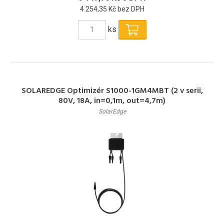
4 254,35 Kč bez DPH
ks
SOLAREDGE Optimizér S1000-1GM4MBT (2 v serii,
80V, 18A, in=0,1m, out=4,7m)
SolarEdge