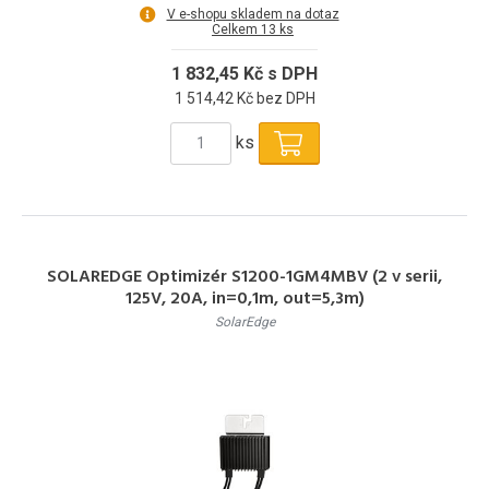
V e-shopu skladem na dotaz
Celkem 13 ks
1 832,45 Kč s DPH
1 514,42 Kč bez DPH
ks
SOLAREDGE Optimizér S1200-1GM4MBV (2 v serii,
125V, 20A, in=0,1m, out=5,3m)
SolarEdge