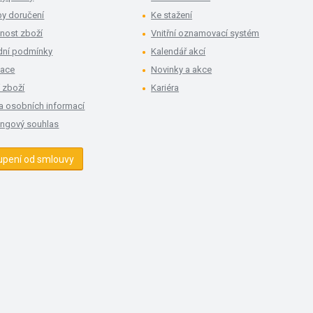
y doručení
Ke stažení
nost zboží
Vnitřní oznamovací systém
ní podmínky
Kalendář akcí
mace
Novinky a akce
 zboží
Kariéra
a osobních informací
ingový souhlas
upení od smlouvy