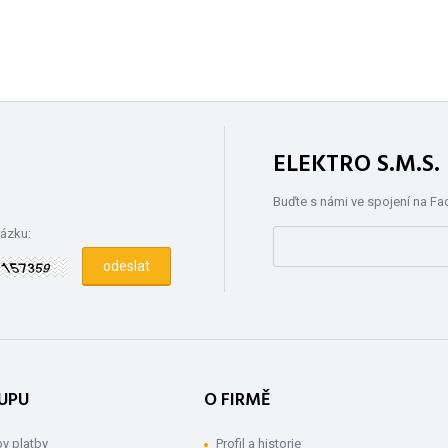
ELEKTRO S.M.S
Buďte s námi ve spojení na F
rázku:
UPU
O FIRMĚ
y platby
Profil a historie