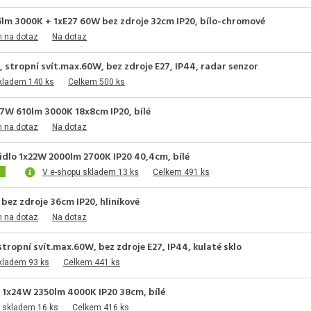
5lm 3000K + 1xE27 60W bez zdroje 32cm IP20, bílo-chromové
m na dotaz
Na dotaz
stropní svít.max.60W, bez zdroje E27, IP44, radar senzor
kladem 140 ks
Celkem 500 ks
 7W 610lm 3000K 18x8cm IP20, bílé
m na dotaz
Na dotaz
idlo 1x22W 2000lm 2700K IP20 40,4cm, bílé
V e-shopu skladem 13 ks
Celkem 491 ks
bez zdroje 36cm IP20, hliníkové
m na dotaz
Na dotaz
ropní svít.max.60W, bez zdroje E27, IP44, kulaté sklo
kladem 93 ks
Celkem 441 ks
o 1x24W 2350lm 4000K IP20 38cm, bílé
 skladem 16 ks
Celkem 416 ks