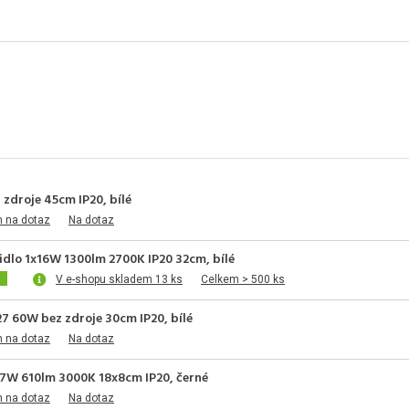
 zdroje 45cm IP20, bílé
m na dotaz
Na dotaz
idlo 1x16W 1300lm 2700K IP20 32cm, bílé
V e-shopu skladem 13 ks
Celkem > 500 ks
7 60W bez zdroje 30cm IP20, bílé
m na dotaz
Na dotaz
 7W 610lm 3000K 18x8cm IP20, černé
m na dotaz
Na dotaz