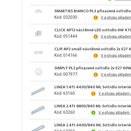
SMARTIES BIANCO PL3 přisazené svítidlo 
Kód: 032030
V e-shopu sklade
CLICK AP12 nástěnné LED svítidlo 6W 470
Kód: 051444
V e-shopu sklade
CLIP AP2 small nástěnné svítidlo 2x E27 
Kód: 014166
V e-shopu sklade
SIMPLY PL2 přisazené svítidlo 2x E27 60W
Kód: 007977
V e-shopu sklade
LINEA 1.4ft 4400/840 ML Svítidlo interi
Kód: 63160
V e-shopu skladem 
LINEA 2.4ft 8800/840 ML Svítidlo interi
Kód: 63260
V e-shopu skladem 
LINEA 2.4ft 6400/840 ML Svítidlo interi