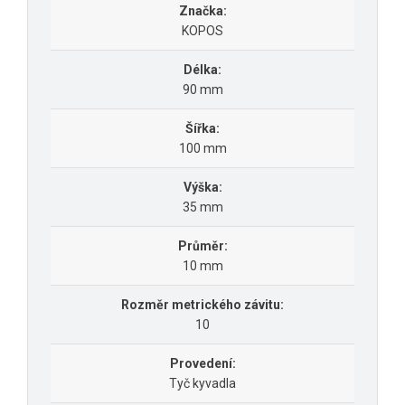
Značka:
KOPOS
Délka:
90 mm
Šířka:
100 mm
Výška:
35 mm
Průměr:
10 mm
Rozměr metrického závitu:
10
Provedení:
Tyč kyvadla