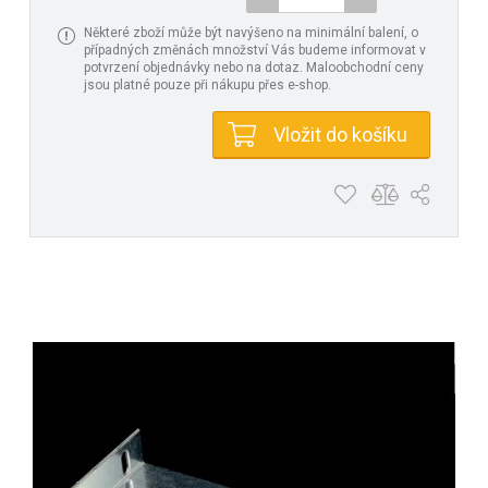
Některé zboží může být navýšeno na minimální balení, o
případných změnách množství Vás budeme informovat v
potvrzení objednávky nebo na dotaz. Maloobchodní ceny
jsou platné pouze při nákupu přes e-shop.
Vložit do košíku