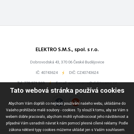
ELEKTRO S.M.S., spol. s r.o.
Dobrovodská 43, 370 06 České Budějovice
IČ: 40743624
-
DIČ: CZ40743624
Tel:
778 971 369
-
E-mail:
ecommerce@elektrosms.cz
Tato webová stránka používá cookies
Abychom Vám dopřáli co nejlepší používání našeho webu, ukládáme do
Vašeho prohlížeče malé soubory - cookies. Ty slouží k tomu, aby se Vám s
webem dobře pracovalo, abychom mohli vyhodnocovat jeho návštěvnost a
případně Vám usnadnili návrat k nám pomocí přesně cílené reklamy. Podle
zákona některé typy cookies můžeme ukládat jen s Vaším souhlasem.