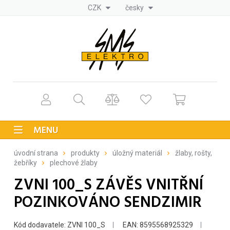
CZK
česky
MENU
úvodní strana
produkty
úložný materiál
žlaby, rošty,
žebříky
plechové žlaby
ZVNI 100_S ZÁVĚS VNITŘNÍ
POZINKOVÁNO SENDZIMIR
Kód dodavatele: ZVNI 100_S
EAN: 8595568925329