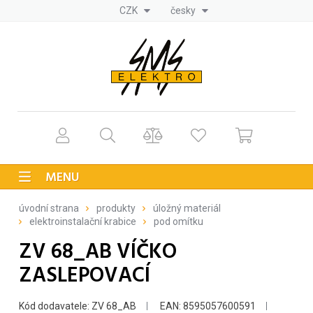
CZK
česky
MENU
úvodní strana
produkty
úložný materiál
elektroinstalační krabice
pod omítku
ZV 68_AB VÍČKO
ZASLEPOVACÍ
Kód dodavatele: ZV 68_AB
EAN: 8595057600591