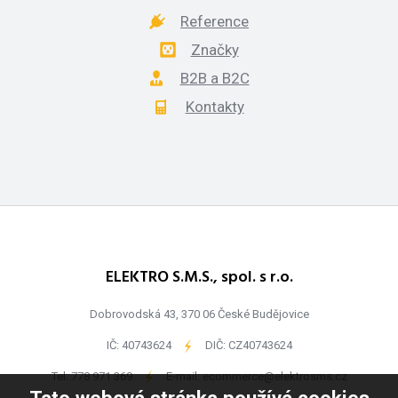
Reference
Značky
B2B a B2C
Kontakty
ELEKTRO S.M.S., spol. s r.o.
Dobrovodská 43, 370 06 České Budějovice
IČ: 40743624
-
DIČ: CZ40743624
Tel:
778 971 369
-
E-mail:
ecommerce@elektrosms.cz