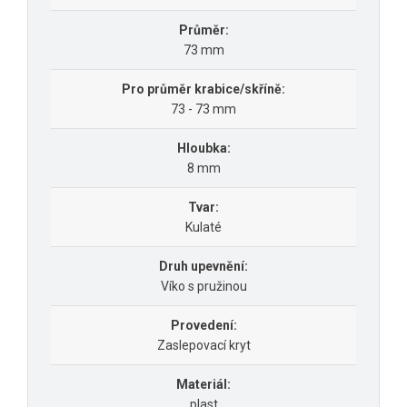
Průměr:
73 mm
Pro průměr krabice/skříně:
73 - 73 mm
Hloubka:
8 mm
Tvar:
Kulaté
Druh upevnění:
Víko s pružinou
Provedení:
Zaslepovací kryt
Materiál:
plast