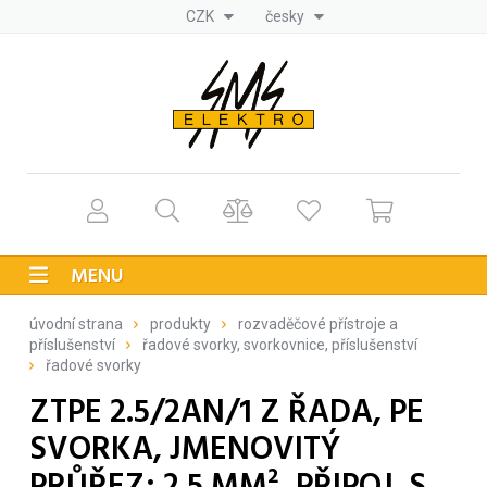
CZK
česky
MENU
úvodní strana
produkty
rozvaděčové přístroje a
příslušenství
řadové svorky, svorkovnice, příslušenství
řadové svorky
ZTPE 2.5/2AN/1 Z ŘADA, PE
SVORKA, JMENOVITÝ
PRŮŘEZ: 2.5 MM², PŘIPOJ. S