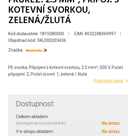
KOTEVNÍ SVORKOU,
ZELENÁ/ŽLUTÁ
Kód dodavatele: 1815080000
EAN: 4032248369997
Objednací kód: SKL000203436
Značka:
PE svorka, Připojení s kotevní svorkou, 2.5 mm², 500 V, Počet
připojení: 2, Počet úrovní: 1, zelená / žlutá
Podrobný popis
Dostupnost:
Celkem skladem
(
dostupnost na pobočkách
):
Na dotaz
V e-shopu skladem:
Na dotaz