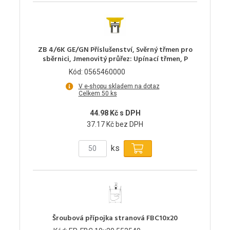
ZB 4/6K GE/GN Příslušenství, Svěrný třmen pro
sběrnici, Jmenovitý průřez: Upínací třmen, P
Kód: 0565460000
V e-shopu skladem na dotaz
Celkem 50 ks
44.98 Kč s DPH
37.17 Kč bez DPH
ks
Šroubová přípojka stranová FBC10x20