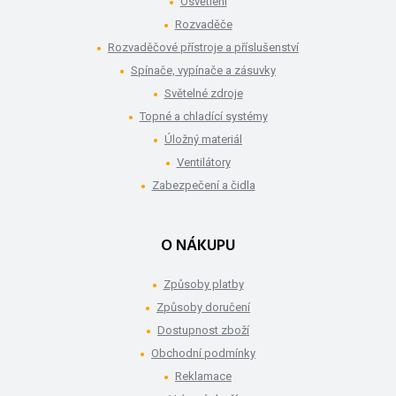
Osvětlení
Rozvaděče
Rozvaděčové přístroje a příslušenství
Spínače, vypínače a zásuvky
Světelné zdroje
Topné a chladící systémy
Úložný materiál
Ventilátory
Zabezpečení a čidla
O NÁKUPU
Způsoby platby
Způsoby doručení
Dostupnost zboží
Obchodní podmínky
Reklamace