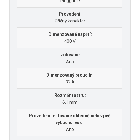
Pluggable
Provedení:
Příčný konektor
Dimenzované napětí:
400 V
Izolované:
Ano
Dimenzovaný proud In:
32 A
Rozměr rastru:
6.1 mm
Provedení testované ohledně nebezpečí
výbuchu 'Ex e':
Ano