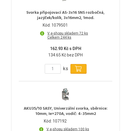
Svorka připojovací AS-3x16 SNS rozbočná,
jazýček/kolík, 3x16mm2, 1mod.
Kód: 1079501
V e-shopu skladem 72 ks
Celkem 244 ks
162.93 Kč s DPH
134.65 Kč bez DPH
ks
AKU35/10 SASY, Univerzální svorka, sběrnice:
10mm, Ie=270A, vodič: 4-35mm2
Kód: 107192
V e-shopu skladem 100 ks