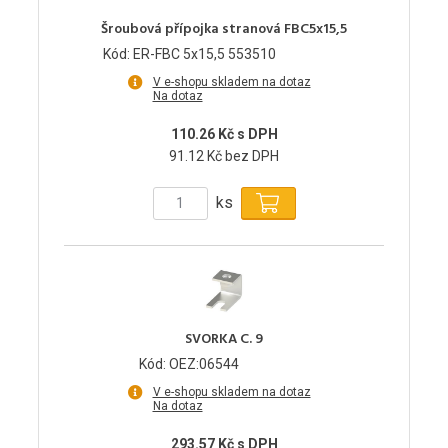
Šroubová přípojka stranová FBC5x15,5
Kód: ER-FBC 5x15,5 553510
V e-shopu skladem na dotaz
Na dotaz
110.26 Kč s DPH
91.12 Kč bez DPH
ks
SVORKA C. 9
Kód: OEZ:06544
V e-shopu skladem na dotaz
Na dotaz
293.57 Kč s DPH