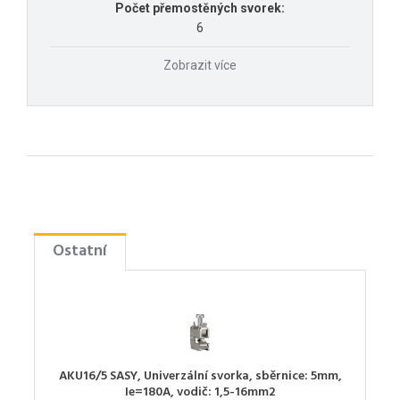
Počet přemostěných svorek:
6
Zobrazit více
Ostatní
AKU16/5 SASY, Univerzální svorka, sběrnice: 5mm,
Ie=180A, vodič: 1,5-16mm2