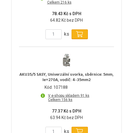
Celkem 216 ks
78.43 Kč s DPH
64.82 Kč bez DPH
ks
AKU35/5 SASY, Univerzální svorka, sběrnice: 5mm,
Ie=270A, vodič: 4-35mm2
Kód: 107188
V e-shopu skladem 91 ks
Celkem 156 ks
77.37 Kč s DPH
63.94 Kč bez DPH
ks