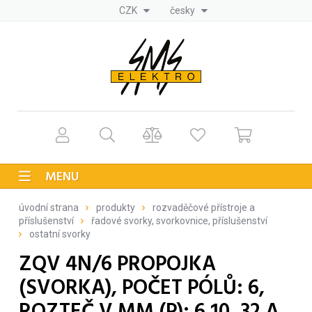
CZK
česky
MENU
úvodní strana
produkty
rozvaděčové přístroje a
příslušenství
řadové svorky, svorkovnice, příslušenství
ostatní svorky
ZQV 4N/6 PROPOJKA
(SVORKA), POČET PÓLŮ: 6,
ROZTEČ V MM (P): 6.10, 32 A,