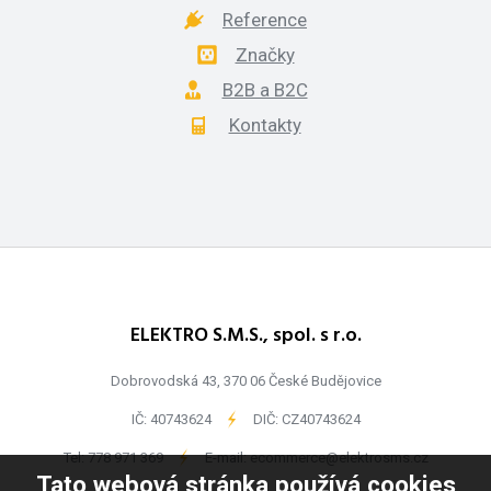
Reference
Značky
B2B a B2C
Kontakty
ELEKTRO S.M.S., spol. s r.o.
Dobrovodská 43, 370 06 České Budějovice
IČ: 40743624
-
DIČ: CZ40743624
Tel:
778 971 369
-
E-mail:
ecommerce@elektrosms.cz
Tato webová stránka používá cookies