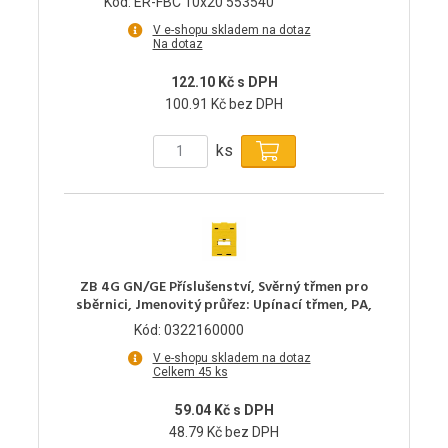
Kód: ER-FBC 10x20 553540
V e-shopu skladem na dotaz
Na dotaz
122.10 Kč s DPH
100.91 Kč bez DPH
ks
ZB 4G GN/GE Příslušenství, Svěrný třmen pro
sběrnici, Jmenovitý průřez: Upínací třmen, PA,
Kód: 0322160000
V e-shopu skladem na dotaz
Celkem 45 ks
59.04 Kč s DPH
48.79 Kč bez DPH