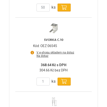
ks
SVORKA C.10
Kód: OEZ:06545
V e-shopu skladem na dotaz
Na dotaz
368.64 Kč s DPH
304.66 Kč bez DPH
ks