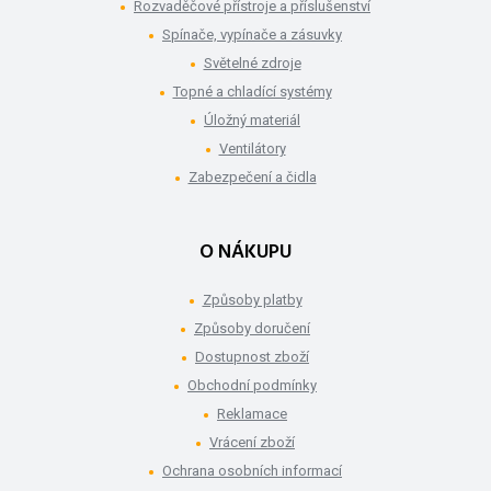
Rozvaděčové přístroje a příslušenství
Spínače, vypínače a zásuvky
Světelné zdroje
Topné a chladící systémy
Úložný materiál
Ventilátory
Zabezpečení a čidla
O NÁKUPU
Způsoby platby
Způsoby doručení
Dostupnost zboží
Obchodní podmínky
Reklamace
Vrácení zboží
Ochrana osobních informací