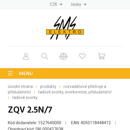
CZK
česky
MENU
úvodní strana
produkty
rozvaděčové přístroje a
příslušenství
řadové svorky, svorkovnice, příslušenství
řadové svorky
ZQV 2.5N/7
Kód dodavatele: 1527640000
EAN: 4050118448412
Objednací kód: SKL000427638