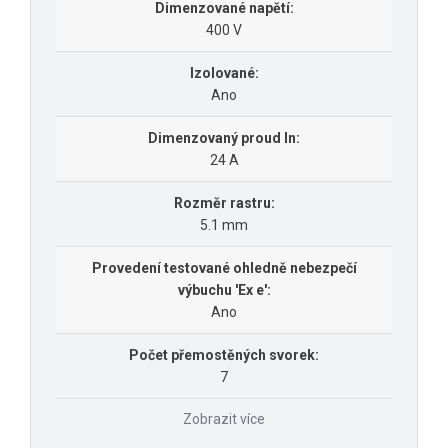
Dimenzované napětí:
400 V
Izolované:
Ano
Dimenzovaný proud In:
24 A
Rozměr rastru:
5.1 mm
Provedení testované ohledně nebezpečí
výbuchu 'Ex e':
Ano
Počet přemostěných svorek:
7
Zobrazit více