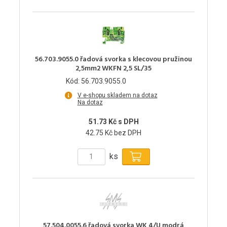
56.703.9055.0 řadová svorka s klecovou pružinou
2,5mm2 WKFN 2,5 SL/35
Kód: 56.703.9055.0
V e-shopu skladem na dotaz
Na dotaz
51.73 Kč s DPH
42.75 Kč bez DPH
ks
57.504.0055.6 řadová svorka WK 4/U modrá