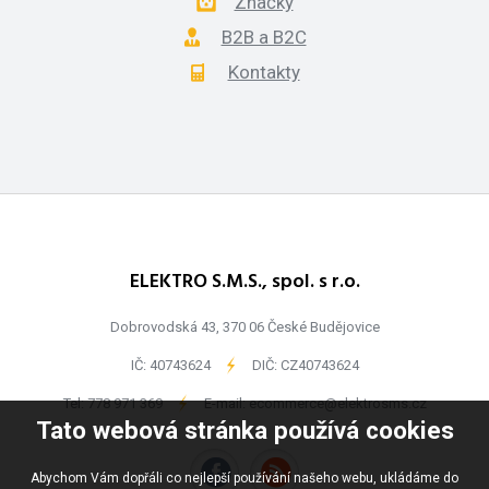
Značky
B2B a B2C
Kontakty
ELEKTRO S.M.S., spol. s r.o.
Dobrovodská 43, 370 06 České Budějovice
IČ: 40743624
-
DIČ: CZ40743624
Tel:
778 971 369
-
E-mail:
ecommerce@elektrosms.cz
Tato webová stránka používá cookies
Abychom Vám dopřáli co nejlepší používání našeho webu, ukládáme do