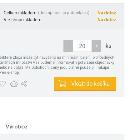
Celkem skladem
(
dostupnost na pobočkách
):
Na dotaz
V e-shopu skladem:
Na dotaz
ks
Některé zboží může být navýšeno na minimální balení, o případných
změnách množství Vás budeme informovat v potvrzení objednávky
nebo na dotaz. Maloobchodní ceny jsou platné pouze při nákupu
přes e-shop.
Vložit do košíku
Výrobce