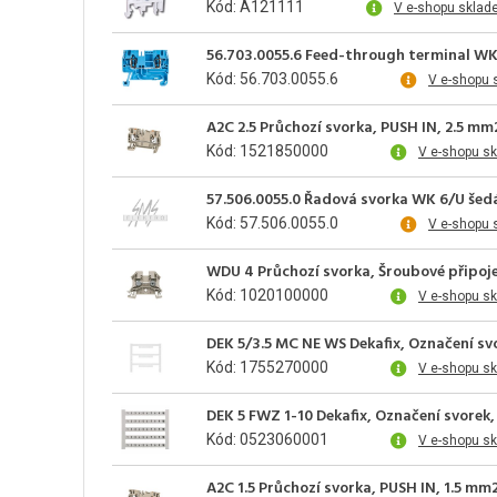
Kód: A121111
V e-shopu sklad
56.703.0055.6 Feed-through terminal WK
Kód: 56.703.0055.6
V e-shopu 
A2C 2.5 Průchozí svorka, PUSH IN, 2.5 mm
Kód: 1521850000
V e-shopu s
57.506.0055.0 Řadová svorka WK 6/U šed
Kód: 57.506.0055.0
V e-shopu 
WDU 4 Průchozí svorka, Šroubové připoje
Kód: 1020100000
V e-shopu s
DEK 5/3.5 MC NE WS Dekafix, Označení svo
Kód: 1755270000
V e-shopu s
DEK 5 FWZ 1-10 Dekafix, Označení svorek, 
Kód: 0523060001
V e-shopu s
A2C 1.5 Průchozí svorka, PUSH IN, 1.5 mm2