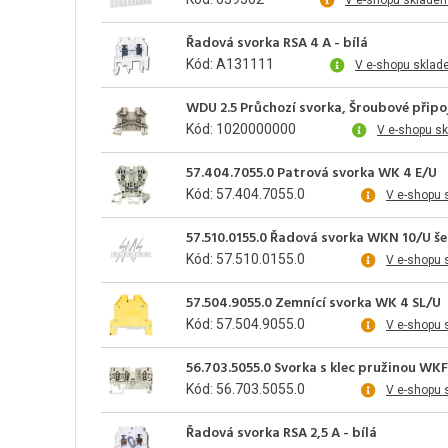
V e-shopu sklade
Řadová svorka RSA 4 A - bílá
Kód: A131111
V e-shopu sklad
WDU 2.5 Průchozí svorka, Šroubové připo
Kód: 1020000000
V e-shopu s
57.404.7055.0 Patrová svorka WK 4 E/U
Kód: 57.404.7055.0
V e-shopu 
57.510.0155.0 Řadová svorka WKN 10/U š
Kód: 57.510.0155.0
V e-shopu 
57.504.9055.0 Zemnící svorka WK 4 SL/U
Kód: 57.504.9055.0
V e-shopu 
56.703.5055.0 Svorka s klec pružinou WKF
Kód: 56.703.5055.0
V e-shopu 
Řadová svorka RSA 2,5 A - bílá