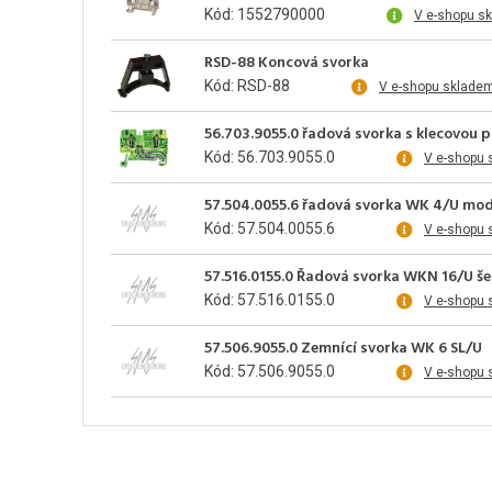
Kód: 1552790000
V e-shopu s
RSD-88 Koncová svorka
Kód: RSD-88
V e-shopu sklade
56.703.9055.0 řadová svorka s klecovou 
Kód: 56.703.9055.0
V e-shopu 
57.504.0055.6 řadová svorka WK 4/U mo
Kód: 57.504.0055.6
V e-shopu 
57.516.0155.0 Řadová svorka WKN 16/U š
Kód: 57.516.0155.0
V e-shopu 
57.506.9055.0 Zemnící svorka WK 6 SL/U
Kód: 57.506.9055.0
V e-shopu 