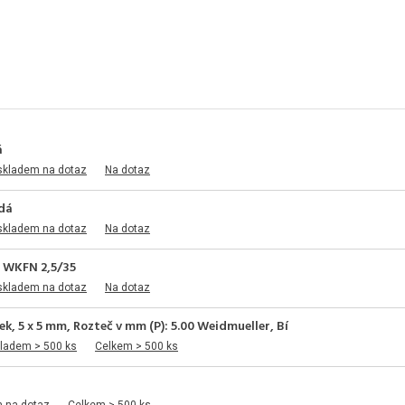
á
skladem na dotaz
Na dotaz
edá
skladem na dotaz
Na dotaz
u WKFN 2,5/35
skladem na dotaz
Na dotaz
k, 5 x 5 mm, Rozteč v mm (P): 5.00 Weidmueller, Bí
kladem > 500 ks
Celkem > 500 ks