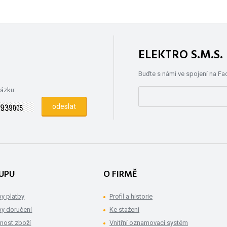
ELEKTRO S.M.S
Buďte s námi ve spojení na F
rázku:
UPU
O FIRMĚ
y platby
Profil a historie
y doručení
Ke stažení
nost zboží
Vnitřní oznamovací systém