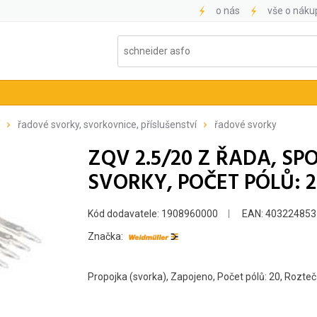
o nás
vše o náku
řadové svorky, svorkovnice, příslušenství
řadové svorky
ZQV 2.5/20 Z ŘADA, S
SVORKY, POČET PÓLŮ: 2
Kód dodavatele: 1908960000
EAN: 403224853
Značka:
Propojka (svorka), Zapojeno, Počet pólů: 20, Rozteč 