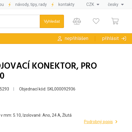
pu
návody, tipy, rady
kontakty
CZK
česky
nepřihlášen
přihlásit
POJOVACÍ KONEKTOR, PRO
0
5293
Objednací kód: SKL000092936
v mm: 5.10, Izolované: Ano, 24 A, Žlutá
Podrobný popis