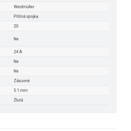
Weidmüller
Příčná spojka
20
Ne
24 A
Ne
Ne
Zásuvné
5.1 mm
Žlutá