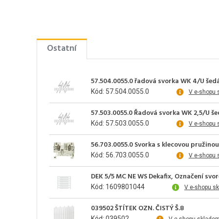
Ostatní
57.504.0055.0 řadová svorka WK 4/U šed
Kód: 57.504.0055.0
V e-shopu 
57.503.0055.0 Řadová svorka WK 2,5/U š
Kód: 57.503.0055.0
V e-shopu 
56.703.0055.0 Svorka s klecovou pružino
Kód: 56.703.0055.0
V e-shopu 
DEK 5/5 MC NE WS Dekafix, Označení svore
Kód: 1609801044
V e-shopu s
039502 ŠTÍTEK OZN. ČISTÝ Š.8
Kód: 039502