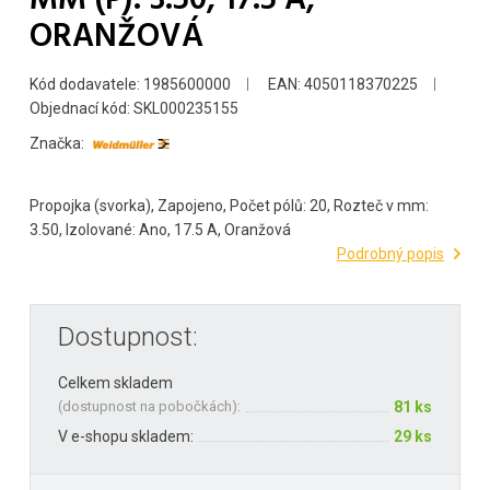
ORANŽOVÁ
Kód dodavatele: 1985600000
EAN: 4050118370225
Objednací kód: SKL000235155
Značka:
Propojka (svorka), Zapojeno, Počet pólů: 20, Rozteč v mm:
3.50, Izolované: Ano, 17.5 A, Oranžová
Podrobný popis
Dostupnost:
Celkem skladem
(
dostupnost na pobočkách
):
81 ks
V e-shopu skladem:
29 ks