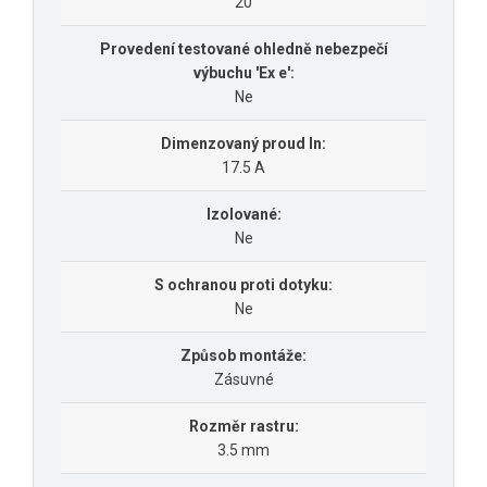
20
Provedení testované ohledně nebezpečí
výbuchu 'Ex e':
Ne
Dimenzovaný proud In:
17.5 A
Izolované:
Ne
S ochranou proti dotyku:
Ne
Způsob montáže:
Zásuvné
Rozměr rastru:
3.5 mm