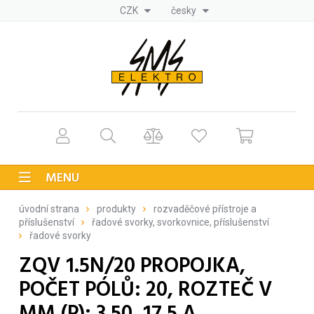
CZK
česky
MENU
úvodní strana
produkty
rozvaděčové přístroje a
příslušenství
řadové svorky, svorkovnice, příslušenství
řadové svorky
ZQV 1.5N/20 PROPOJKA,
POČET PÓLŮ: 20, ROZTEČ V
MM (P): 3.50, 17.5 A,