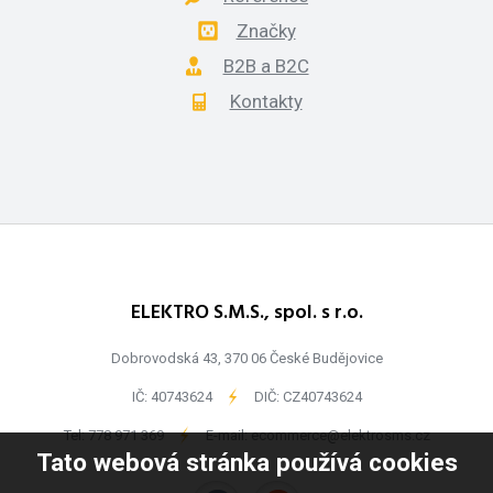
Značky
B2B a B2C
Kontakty
ELEKTRO S.M.S., spol. s r.o.
Dobrovodská 43, 370 06 České Budějovice
IČ: 40743624
-
DIČ: CZ40743624
Tel:
778 971 369
-
E-mail:
ecommerce@elektrosms.cz
Tato webová stránka používá cookies