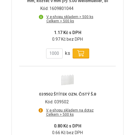
mm, Rozteč v mm (P): 5.00 Weidmueller, Bí
Kód: 1609801044
V e-shopu skladem > 500 ks
Celkem > 500 ks
1.17 Kč s DPH
0.97 Kč bez DPH
ks
039502 ŠTÍTEK OZN. ČISTÝ Š.8
Kód: 039502
V e-shopu skladem na dotaz
Celkem > 500 ks
0.80 Kč s DPH
0.66 Kč bez DPH