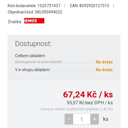
Kód dodavatele: 1525731437
EAN: 8592920127315
Objednací kód: SKL000494022
Značka:
Dostupnost:
Celkem skladem
(
dostupnost na pobočkách
):
Na dotaz
V e-shopu skladem:
Na dotaz
67,24 Kč / ks
55,57 Kč bez DPH / ks
(cena je včetně recyklačního poplatku 2,42 Kč)
ks