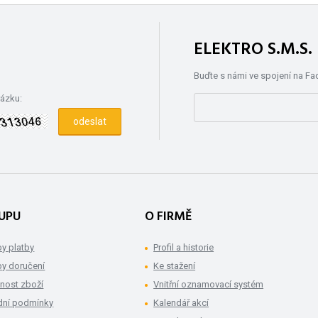
ELEKTRO S.M.S
Buďte s námi ve spojení na F
rázku:
UPU
O FIRMĚ
y platby
Profil a historie
y doručení
Ke stažení
nost zboží
Vnitřní oznamovací systém
ní podmínky
Kalendář akcí