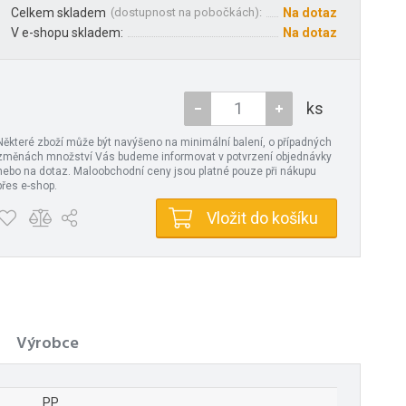
Celkem skladem
(
dostupnost na pobočkách
):
Na dotaz
V e-shopu skladem:
Na dotaz
ks
Některé zboží může být navýšeno na minimální balení, o případných
změnách množství Vás budeme informovat v potvrzení objednávky
nebo na dotaz. Maloobchodní ceny jsou platné pouze při nákupu
přes e-shop.
Vložit do košíku
Výrobce
PP