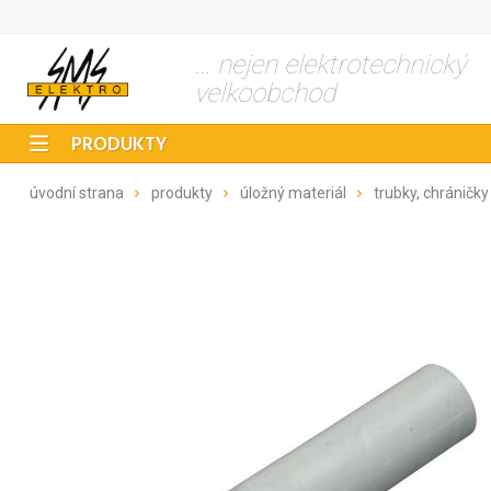
... nejen elektrotechnický
velkoobchod
PRODUKTY
úvodní strana
produkty
úložný materiál
trubky, chráničky