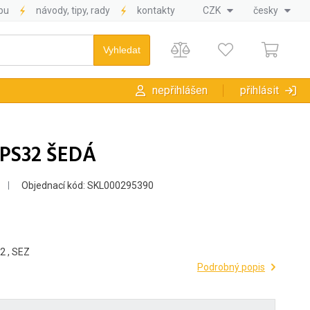
pu
návody, tipy, rady
kontakty
CZK
česky
nepřihlášen
přihlásit
PS32 ŠEDÁ
Objednací kód: SKL000295390
2 , SEZ
Podrobný popis