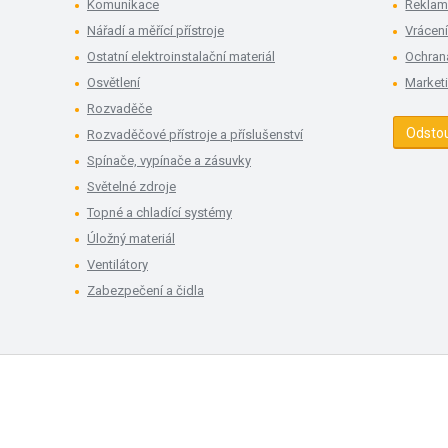
Komunikace
Rekla
Nářadí a měřící přístroje
Vrácení
Ostatní elektroinstalační materiál
Ochran
Osvětlení
Market
Rozvaděče
Odsto
Rozvaděčové přístroje a příslušenství
Spínače, vypínače a zásuvky
Světelné zdroje
Topné a chladící systémy
Úložný materiál
Ventilátory
Zabezpečení a čidla