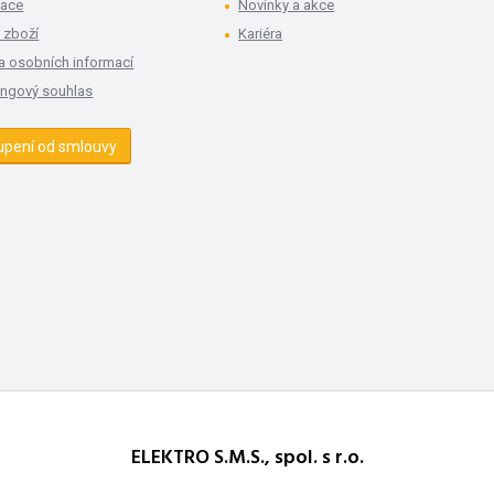
mace
Novinky a akce
 zboží
Kariéra
a osobních informací
ingový souhlas
upení od smlouvy
ELEKTRO S.M.S., spol. s r.o.